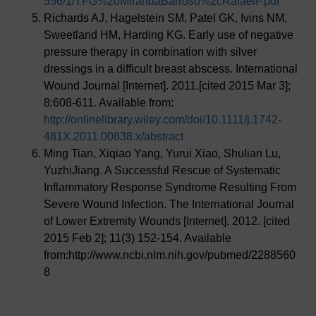
556/1/TFG%20MirandaBarroso%2cRafaelF.pdf
Richards AJ, Hagelstein SM, Patel GK, Ivins NM,
Sweetland HM, Harding KG. Early use of negative
pressure therapy in combination with silver
dressings in a difficult breast abscess. International
Wound Journal [Internet]. 2011.[cited 2015 Mar 3];
8:608-611. Available from:
http://onlinelibrary.wiley.com/doi/10.1111/j.1742-
481X.2011.00838.x/abstract
Ming Tian, Xiqiao Yang, Yurui Xiao, Shulian Lu,
YuzhiJiang. A Successful Rescue of Systematic
Inflammatory Response Syndrome Resulting From
Severe Wound Infection. The International Journal
of Lower Extremity Wounds [Internet]. 2012. [cited
2015 Feb 2]; 11(3) 152-154. Available
from:http://www.ncbi.nlm.nih.gov/pubmed/2288560
8