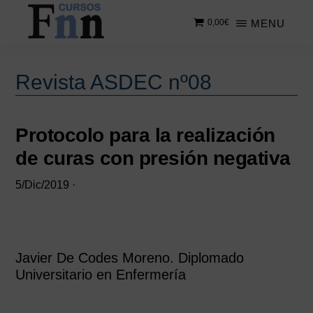
Saltar
Saltar
MENU
0,00
€
al
a
contenido
la
CURSOS
Especializados
principal
barra
FNN
en
lateral
Revista ASDEC nº08
cursos
principal
online
Protocolo para la realización
de curas con presión negativa
5/Dic/2019
·
Javier De Codes Moreno. Diplomado
Universitario en Enfermería