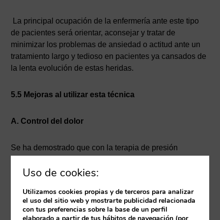
La principal ocupación de la enfermería ante este tipo
de pacientes será orientar, aconsejar y tratar de
minimizar los problemas de ansiedad o actitud ante un
tratamiento largo y tedioso en pacientes ya cansados de
la lenta evolución de estas heridas.
5.5 Mejoras al utilizar esta técnica
A. Control del dolor
Se ha demostrado que con la terapia de presión
negativa se reduce el dolor en pacientes con heridas
Uso de cookies:
complejas e inestables, ya que por un lado reduce el
movimiento de esta y se reduce el cambio de apósito
Utilizamos cookies propias y de terceros para analizar
con la molestia que esto conlleva.
el uso del sitio web y mostrarte publicidad relacionada
con tus preferencias sobre la base de un perfil
elaborado a partir de tus hábitos de navegación (por