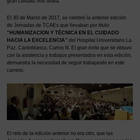
gran calidad, nos avala
.
El 30 de Marzo de 2017, se celebró la anterior edición
de Jornadas de TCAEs que llevaban por título
“HUMANIZACION Y TÉCNICA EN EL CUIDADO
HACIA LA EXCELENCIA”
del Hospital Universitario La
Paz, Cantoblanco, Carlos III. El gran éxito que se obtuvo
con la asistencia y trabajos presentados en esta edición,
demuestra la necesidad de seguir trabajando en este
camino.
AVISO LEGAL
|
POLÍTICA DE PRIVACIDAD
|
COOKIES
|
TÉRMINOS Y
CONDICIONES DE CONTRATACIÓN
El reto de la edición anterior no era otro, que las