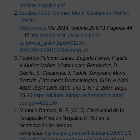
presion-negativa.pdf
Sarabia Cobo, Carmen María
;
Castanedo Pfeiffer,
Cristina
.
Gerokomos
, Mar 2014,
Volume
25
Nº
1
Páginas
44
– 47
http://scielo.isciii.es/scielo.php?
script=sci_arttext&pid=S1134-
928X2014000100010&lang=pt
Federico Palomar Llatas, Begoña Fornes Pujalte,
V Muñoz Mañez, Víctor Lucha Fernández, D.
Dávila, S. Casanova, J. Todoli, Severiano Marín
Bertolín.
Enfermería Dermatológica, ISSN-e 2386-
4818, ISSN 1888-3109, año 1, Nº. 2, 2007, págs.
25-30-
https://dialnet.unirioja.es/servlet/articulo?
codigo=4612150
Miranda-Barroso, R. F. (2015). Efectividad de la
Terapia de Presión Negativa (TPN) en la
cicatrización de heridas
complejas.
http://tauja.ujaen.es/bitstream/10953.1/1