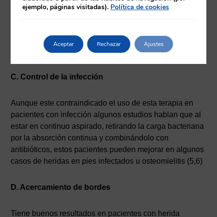
B. Estimulación del riego sanguíneo
ejemplo, páginas visitadas).
Política de cookies
Se demuestra con los estudios que favorece la
angiogénesis y mejora el flujo sanguíneo microvascular,
Aceptar
Rechazar
Ajustes
mejorando así pacientes con injertos o pie diabético
C. Control de la infección
Aunque este contraindicado el uso de esta terapia en
pacientes con infección algunos estudios hablan que al
estar en continuo aspirado, retirando la carga bacteriana
por la absorción continua y combinándolo con
antibióticos, estos pacientes pueden mejorar en algunos
casos de heridas en pies infectados u osteomielitis (5,6)
D. Acercamiento de bordes
Tiene buenos resultados en pacientes con herida