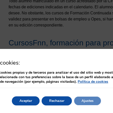
Todo alumno matriculado en un curso acreditado por la CF
fechas de ediciones indicadas en el calendario. El alumn
desee. No obstante, los cursos de Formación Continuada s
validez para presentar en bolsas de empleo u Opes, si ha
en su edición correspondiente.
CursosFnn, formación para pro
CursosFnn dispone de un amplio catálogo de más de 500 cu
cookies:
Universidades y la Comisión de Formación Continuada del
oposiciones, méritos, traslados, etc… de todas las Comu
cookies propias y de terceros para analizar el uso del sitio web y most
relacionada con tus preferencias sobre la base de un perfil elaborado a
 de navegación (por ejemplo, páginas visitadas).
Política de cookies
Aceptar
Rechazar
Ajustes