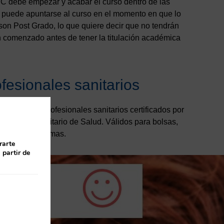
C debe empezar y acabar el curso dentro de las
o puede apuntarse al curso en el momento en que lo
on Post Grado, lo que quiere decir que no tendrán
n comenzado antes de tener la titulación académica
fesionales sanitarios
rsos para profesionales sanitarios certificados por
 Sistema Sanitario de Salud. Válidos para bolsas,
nidades Autónomas.
rarte
 partir de