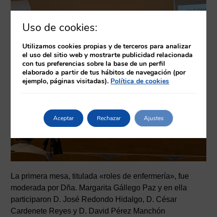
Uso de cookies:
Utilizamos cookies propias y de terceros para analizar
el uso del sitio web y mostrarte publicidad relacionada
con tus preferencias sobre la base de un perfil
elaborado a partir de tus hábitos de navegación (por
ejemplo, páginas visitadas).
Política de cookies
Aceptar
Rechazar
Ajustes
La primera mesa, titulada «roles de enfermería», fue
moderada por Dña. Margarita Gállego Paz y en ella
participaron D. José Redondo Hidalgo, D. César
Cardenete Reyes y D. David Pérez Manchón