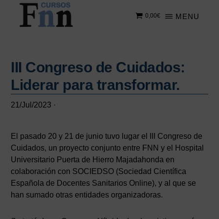
Saltar
Saltar
MENU
0,00
€
al
a
contenido
la
CURSOS
Especializados
principal
barra
FNN
en
lateral
cursos
III Congreso de Cuidados:
principal
online
Liderar para transformar.
21/Jul/2023
·
El pasado 20 y 21 de junio tuvo lugar el III Congreso de
Cuidados, un proyecto conjunto entre FNN y el Hospital
Universitario Puerta de Hierro Majadahonda en
colaboración con SOCIEDSO (Sociedad Científica
Española de Docentes Sanitarios Online), y al que se
han sumado otras entidades organizadoras.