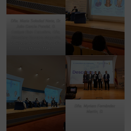
Dña. Maria Soledad Neria, Dr.
Julio García Pondal, D.
Enrique Ruiz Escudero, Dña,
Almudena Santano Magariño,
D. Alberto Rando Caño y Dña.
Petra Moreno Martín
Dña. Myriam Fernández
Martín, D.