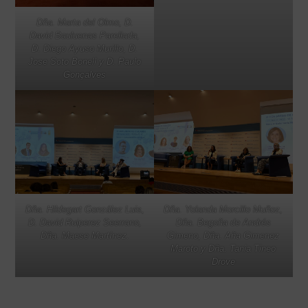
Dña. Marta del Olmo, D.
David Bauluenas Parellada,
D. Diego Ayuso Murillo, D.
Jose Soto Bonell y D. Paulo
Gonçalves
Dña. Hildegart González Luis,
Dña. Yolanda Morcillo Muñoz,
D. David Ruiperez Seerrano,
Dña. Begoña de Andrés
Dña. Maese Martínez.
Gimeno, Dña. Aña Gimenez
Maroto y Dña. Tania Tineo
Drove