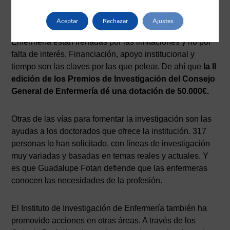
paciente.
Aceptar
Rechazar
Ajustes
Guadalupe Fotan cree que las investigaciones en
Enfermería están frenadas por las limitaciones y no por
falta de interés. Financiación, apoyo institucional y
tiempo son las claves por las que pelear. De ahí que
la II
edición de los Premios de Investigación del Consejo
General de Enfermería dé una dotación de 50.000€.
Otras de las vías para fomentar la investigación son las
ayudas a los doctorados que ofrece la institución. 317
personas lo han solicitado, con líneas de investigación
muy variadas y basadas en temas reales y actuales. Y
es que Guadalupe Fotan defiende que las enfermeras
conocen las necesidades de la profesión.
El Instituto de Investigación de Enfermería también ha
promovido acciones en otras áreas. A través de los