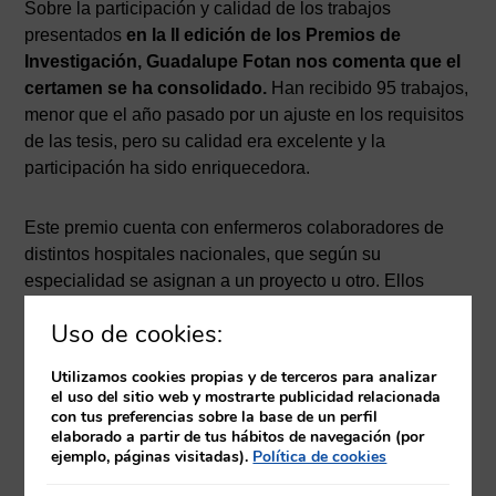
Sobre la participación y calidad de los trabajos
presentados
en la II edición de los Premios de
Investigación, Guadalupe Fotan nos comenta que el
certamen se ha consolidado.
Han recibido 95 trabajos,
menor que el año pasado por un ajuste en los requisitos
de las tesis, pero su calidad era excelente y la
participación ha sido enriquecedora.
Este premio cuenta con enfermeros colaboradores de
distintos hospitales nacionales, que según su
especialidad se asignan a un proyecto u otro. Ellos
evalúan los trabajos de forma altruista, al contar con
Uso de cookies:
perfil investigador y conocimientos de la materia.
Utilizamos cookies propias y de terceros para analizar
En los proyectos ganadores, las especialidades de
el uso del sitio web y mostrarte publicidad relacionada
con tus preferencias sobre la base de un perfil
Enfermería poseen un alto nivel científico. Todos
elaborado a partir de tus hábitos de navegación (por
ellos además estaban orientados en la atención al
ejemplo, páginas visitadas).
Política de cookies
paciente
, en especial sobre su calidad y la experiencia-