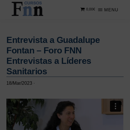
Saltar
Saltar
MENU
0,00
€
al
a
contenido
la
CURSOS
Especializados
principal
barra
FNN
en
lateral
cursos
Entrevista a Guadalupe
principal
online
Fontan – Foro FNN
Entrevistas a Líderes
Sanitarios
18/Mar/2023
·