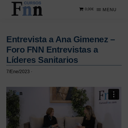
Saltar
Saltar
MENU
0,00
€
al
a
contenido
la
CURSOS
Especializados
principal
barra
FNN
en
lateral
cursos
Entrevista a Ana Gimenez –
principal
online
Foro FNN Entrevistas a
Líderes Sanitarios
7/Ene/2023
·