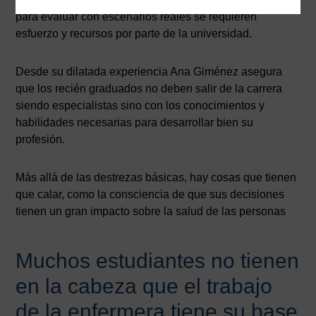
para evaluar con escenarios reales se requieren
esfuerzo y recursos por parte de la universidad.
Desde su dilatada experiencia Ana Giménez asegura
que los recién graduados no deben salir de la carrera
siendo especialistas sino con los conocimientos y
habilidades necesarias para desarrollar bien su
profesión.
Más allá de las destrezas básicas, hay cosas que tienen
que calar, como la consciencia de que sus decisiones
tienen un gran impacto sobre la salud de las personas
Muchos estudiantes no tienen
en la cabeza que el trabajo
de la enfermera tiene su base