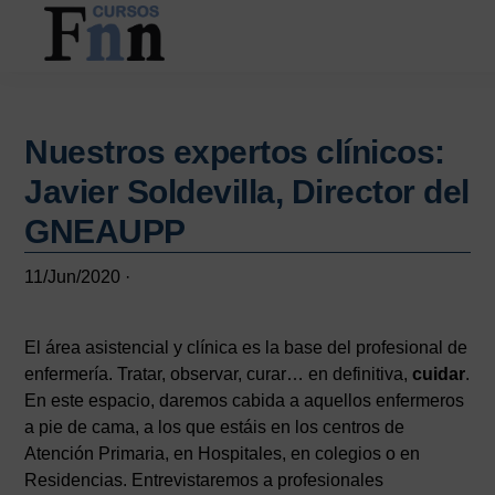
Saltar
Saltar
al
a
contenido
la
CURSOS
Especializados
principal
barra
FNN
en
lateral
cursos
Nuestros expertos clínicos:
principal
online
Javier Soldevilla, Director del
GNEAUPP
11/Jun/2020
·
El área asistencial y clínica es la base del profesional de
enfermería. Tratar, observar, curar… en definitiva,
cuidar
.
En este espacio, daremos cabida a aquellos enfermeros
a pie de cama, a los que estáis en los centros de
Atención Primaria, en Hospitales, en colegios o en
Residencias. Entrevistaremos a profesionales