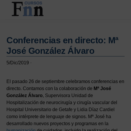
Saltar
Saltar
al
a
contenido
la
CURSOS
Especializados
principal
barra
FNN
en
lateral
cursos
Conferencias en directo: Mª
principal
online
José González Álvaro
5/Dic/2019
·
El pasado 26 de septiembre celebramos conferencias en
directo. Contamos con la colaboración de
Mª José
González Álvaro
, Supervisora Unidad de
Hospitalización de neurocirugía y cirugía vascular del
Hospital Universitario de Getafe y Lidia Díaz Cardiel
como intérprete de lenguaje de signos. Mª José ha
desarrollado nuevos proyectos y programas en la
humanización
de cuidados, incluido la realización del