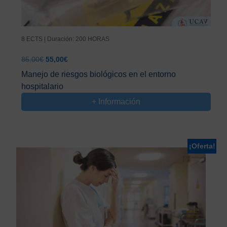
8 ECTS | Duración: 200 HORAS
El
El
85,00
€
55,00
€
precio
precio
Manejo de riesgos biológicos en el entorno
original
actual
hospitalario
era:
es:
85,00€.
55,00€.
+ Información
¡Oferta!