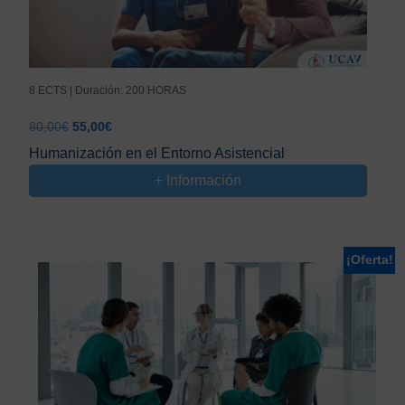
8 ECTS | Duración: 200 HORAS
El
El
80,00
€
55,00
€
precio
precio
Humanización en el Entorno Asistencial
original
actual
+ Información
era:
es:
80,00€.
55,00€.
¡Oferta!