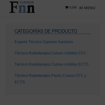
Saltar
Saltar
MENU
0,00
€
al
a
contenido
la
CURSOS
Especializados
principal
barra
FNN
en
lateral
Barra
cursos
CATEGORÍAS DE PRODUCTO
principal
lateral
online
Experto Técnico Superior Sanitario
principal
Técnico Radioterapia Cursos créditos CFC
Técnico Radioterapia Cursos créditos ECTS
Técnico Radioterapia Packs Cursos CFC y
ECTS