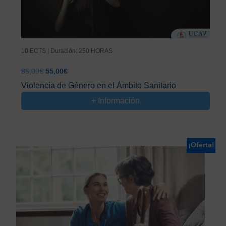
10 ECTS | Duración: 250 HORAS
El
El
85,00
€
55,00
€
precio
precio
Violencia de Género en el Ámbito Sanitario
original
actual
+ Información
era:
es:
85,00€.
55,00€.
¡Oferta!