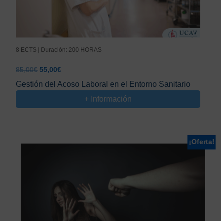
8 ECTS | Duración: 200 HORAS
El
El
85,00
€
55,00
€
precio
precio
Gestión del Acoso Laboral en el Entorno Sanitario
original
actual
+ Información
era:
es:
85,00€.
55,00€.
¡Oferta!