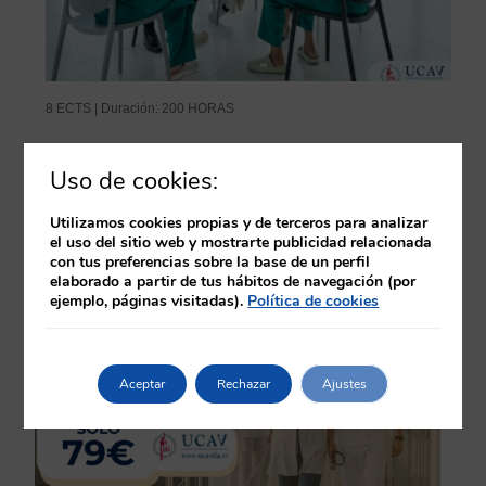
8 ECTS | Duración: 200 HORAS
El
El
80,00
€
55,00
€
Uso de cookies:
precio
precio
Educación Sanitaria y Promoción de la Salud
original
actual
+ Información
era:
es:
Utilizamos cookies propias y de terceros para analizar
80,00€.
55,00€.
el uso del sitio web y mostrarte publicidad relacionada
con tus preferencias sobre la base de un perfil
elaborado a partir de tus hábitos de navegación (por
ejemplo, páginas visitadas).
Política de cookies
Aceptar
Rechazar
Ajustes