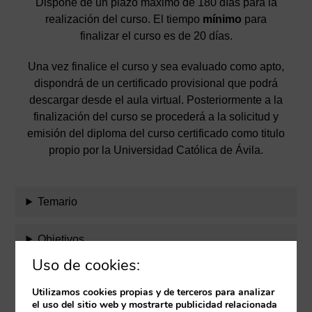
Dispone de un plazo máximo de 180 días para la
realización del curso. El tiempo
mínimo
para
finalizar el curso es de 20 días.
Una vez finalice el curso y sea evaluado como apto,
dispondrá de un certificado provisional que podrá
descargar desde el aula virtual. Posteriormente a la
finalización del curso se procederá a la solicitud y
emisión del diploma del curso certificado como titulo
propio por la Universidad Católica de Ávila.
Temario
Objetivos
Uso de cookies:
Evaluación
Utilizamos cookies propias y de terceros para analizar
el uso del sitio web y mostrarte publicidad relacionada