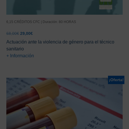
6,15 CRÉDITOS CFC | Duración: 80 HORAS
El
El
68,00
€
29,00
€
precio
precio
Actuación ante la violencia de género para el técnico
original
actual
sanitario
era:
es:
+ Información
68,00€.
29,00€.
¡Oferta!