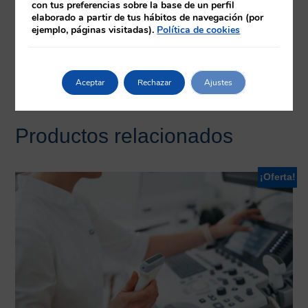
Equipo docente
con tus preferencias sobre la base de un perfil
elaborado a partir de tus hábitos de navegación (por
ejemplo, páginas visitadas).
Política de cookies
Requisitos
Herramientas
Aceptar
Rechazar
Ajustes
Productos relacionados
¡Oferta!