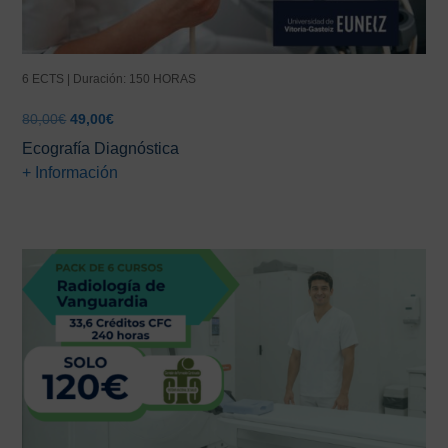
6 ECTS | Duración: 150 HORAS
El
El
80,00
€
49,00
€
precio
precio
Ecografía Diagnóstica
original
actual
+ Información
era:
es:
80,00€.
49,00€.