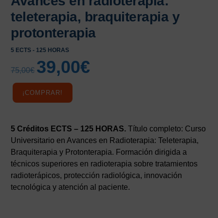
Avances en radioterapia:
teleterapia, braquiterapia y
protonterapia
5 ECTS - 125 HORAS
39,00
€
El
El
75,00
€
precio
precio
original
actual
¡COMPRAR!
era:
es:
75,00€.
39,00€.
5 Créditos ECTS – 125 HORAS.
Título completo: Curso
Universitario en Avances en Radioterapia: Teleterapia,
Braquiterapia y Protonterapia. Formación dirigida a
técnicos superiores en radioterapia sobre tratamientos
radioterápicos, protección radiológica, innovación
tecnológica y atención al paciente.