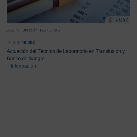
5 ECTS | Duración: 125 HORAS
El
El
75,00
€
49,00
€
precio
precio
Actuación del Técnico de Laboratorio en Transfusión y
original
actual
Banco de Sangre
era:
es:
+ Información
75,00€.
49,00€.
Barra
lateral