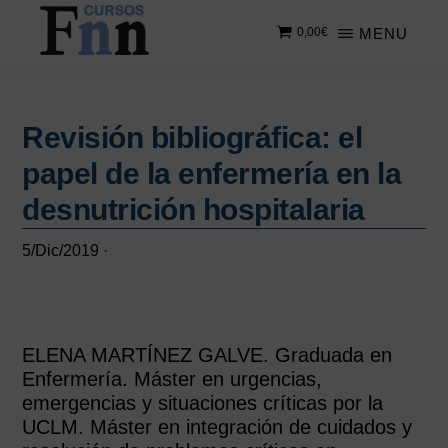
Saltar
Saltar
MENU
0,00
€
al
a
contenido
la
CURSOS
Especializados
principal
barra
FNN
en
lateral
cursos
Revisión bibliográfica: el
principal
online
papel de la enfermería en la
desnutrición hospitalaria
5/Dic/2019
·
ELENA MARTÍNEZ GALVE. Graduada en
Enfermería. Máster en urgencias,
emergencias y situaciones críticas por la
UCLM. Máster en integración de cuidados y