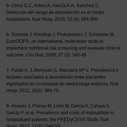
5- Chivu E.C, Artero A, García A.A, Sanchez C.
Detección del riesgo de desnutrición en el medio
hospitalario. Nutr Hosp, 2016; 33 (4): 894-900
6- Sorense J. Kondrup J. Prokopowicz J. Schiesser M.
EuroOOPS: an international, multicenter study to
implement nutritional risk screaning and evaluate clinical
outcome. Clin Nutr, 2008; 27 (3): 340-49
7- Pardo A. J. Bermudo S. Manzano Mª V. Prevalencia y
factores asociados a desnutrición entre pacientes
ingresados en un hospital de media-larga estancia. Nutr
Hosp, 2011; 26(2): 369-75.
8- Álvarez J, Planas M, León M, García A, Celaya S,
García P. et al. Prevalence and costs of malnutrition in
hospitalized patients; the PREDyCES® Study. Nutr
Hosp, 2012; 27(4):1049-59.