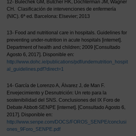
12- Bulechek GM, Butcher HK, Dochterman JM, Wagner
CH. Clasificación de intervenciones de enfermería
(NIC). 6ª ed. Barcelona: Elsevier; 2013
13- Food and nutritional care in hospitals. Guidelines for
preventing under-nutrition in acute hospitals [internet].
Department of health and children; 2009 [Consultado
Agosto 6, 2017]. Disponible en:
http://www.dohc.ie/publications/pdf/undernutrition_hospit
al_guidelines.pdf?direct=1
14- García de Lorenzo A, Álvarez J, de Man F.
Envejecimiento y Desnutrición: Un reto para la
sostenibilidad del SNS. Conclusiones del IX Foro de
Debate Abbott-SENPE [internet]. [Consultado Agosto 6,
2017]. Disponible en:
AVISO LEGAL
|
POLÍTICA DE PRIVACIDAD
|
COOKIES
|
TÉRMINOS Y
CONDICIONES DE CONTRATACIÓN
http://www.senpe.com/DOCS/FOROS_SENPE/conclusi
ones_9Foro_SENPE.pdf