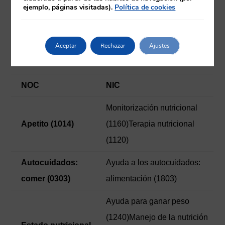
conseguir, debemos establecer las intervenciones de
ejemplo, páginas visitadas).
Política de cookies
enfermería que nos van a ayudar a conseguirlos.
TABLA 1
– Resultados e intervenciones de enfermería
Aceptar
Rechazar
Ajustes
(NOC y NIC)
NOC
NIC
Monitorización nutricional
Apetito (1014)
(1160)Terapia nutricional
(1120)
Autocuidados:
Ayuda a los autocuidados:
comer (0303)
alimentación (1803)
Ayuda para ganar peso
(1240)Manejo de la nutrición