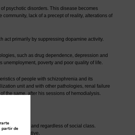
p of psychotic disorders. This disease becomes
community, lack of a precept of reality, alterations of
ch act primarily by suppressing dopamine activity.
hologies, such as drug dependence, depression and
 unemployment, poverty and poor quality of life.
teristics of people with schizophrenia and its
lization unit and with other pathologies, renal failure
f the same, after his sessions of hemodialysis.
 and treated.
rarte
p any person and regardless of social class.
 partir de
itive and negative.