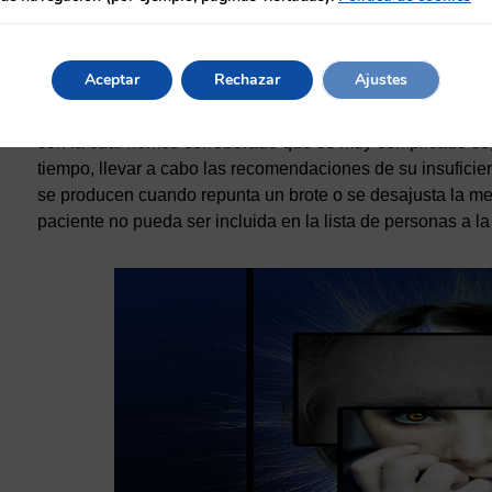
INTRODUCCIÓN
Aceptar
Rechazar
Ajustes
Hemos decidido hacer este trabajo por una paciente que hay
con la cual hemos corroborado que es muy complicado segu
tiempo, llevar a cabo las recomendaciones de su insuficien
se producen cuando repunta un brote o se desajusta la me
paciente no pueda ser incluida en la lista de personas a la