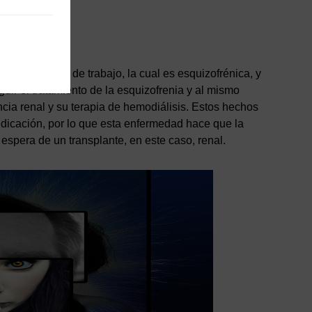
 en mi lugar de trabajo, la cual es esquizofrénica, y
ir el tratamiento de la esquizofrenia y al mismo
cia renal y su terapia de hemodiálisis. Estos hechos
dicación, por lo que esta enfermedad hace que la
 espera de un transplante, en este caso, renal.