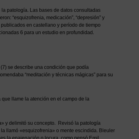
de la patología. Las bases de datos consultadas
eron: “esquizofrenia, medicación”, “depresión” y
os publicados en castellano y período de tiempo
cionadas 6 para un estudio en profundidad.
, (7) se describe una condición que podía
recomendaba “meditación y técnicas mágicas” para su
a que llame la atención en el campo de la
» y delimitó su concepto. Revisó la patología
a llamó «esquizofrenia» o mente escindida. Bleuler
o es la enajenación o locura, como pensó Emil