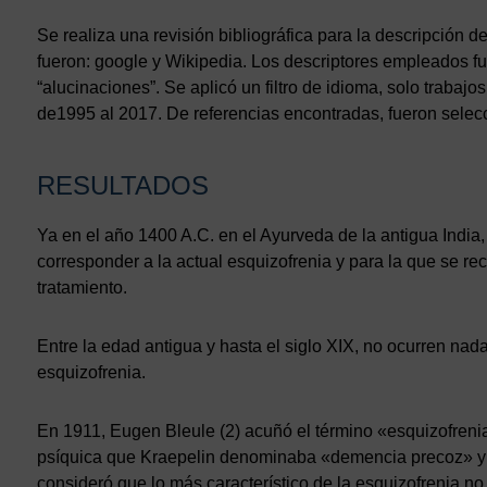
Se realiza una revisión bibliográfica para la descripción 
fueron: google y Wikipedia. Los descriptores empleados fu
“alucinaciones”. Se aplicó un filtro de idioma, solo trabaj
de1995 al 2017. De referencias encontradas, fueron selec
RESULTADOS
Ya en el año 1400 A.C. en el Ayurveda de la antigua India
corresponder a la actual esquizofrenia y para la que se 
tratamiento.
Entre la edad antigua y hasta el siglo XIX, no ocurren nad
esquizofrenia.
En 1911, Eugen Bleule (2) acuñó el término «esquizofrenia
psíquica que Kraepelin denominaba «demencia precoz» y l
consideró que lo más característico de la esquizofrenia n