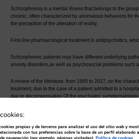
Schizophrenia is a mental illness that belongs to the grou
chronic, often characterized by anomalous behaviors for the 
the perception of the alteration of reality.
First-line pharmacological treatment is antipsychotics, whi
Schizophrenic patients may have different underlying pat
anxiety disorders,as well as psychosocial problems such as
A review of the literature, from 1995 to 2017, on the charac
treatment, due to the case of a patient admitted to a hospita
due to decompensation Of the psychiatric symptomatology o
cookies:
The objective is to describe how it is classified, diagnosed
cookies propias y de terceros para analizar el uso del sitio web y most
As main conclusions we highlight, what disease can develo
relacionada con tus preferencias sobre la base de un perfil elaborado a
Keywords:
Schizophrenia, depression, hallucinations, pos
 de navegación (por ejemplo, páginas visitadas).
Política de cookies