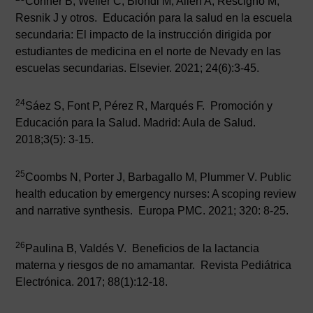
Conner B, Weller C, Biondi M, Allen A, Rescigno M,
Resnik J y otros. Educación para la salud en la escuela
secundaria: El impacto de la instrucción dirigida por
estudiantes de medicina en el norte de Nevady en las
escuelas secundarias. Elsevier. 2021; 24(6):3-45.
24
Sáez S, Font P, Pérez R, Marqués F. Promoción y
Educación para la Salud. Madrid: Aula de Salud.
2018;3(5): 3-15.
25
Coombs N, Porter J, Barbagallo M, Plummer V. Public
health education by emergency nurses: A scoping review
and narrative synthesis. Europa PMC. 2021; 320: 8-25.
26
Paulina B, Valdés V. Beneficios de la lactancia
materna y riesgos de no amamantar. Revista Pediátrica
Electrónica. 2017; 88(1):12-18.