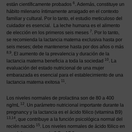
6
están científicamente probados
. Además, constituye un
hábito milenario íntimamente arraigado en el contexto
familiar y cultural. Por lo tanto, el estudio meticuloso del
cuidador es esencial. La leche humana es el alimento
7
de elección en los primeros seis meses
. Por lo tanto,
se recomienda la lactancia materna exclusiva hasta por
seis meses; debe mantenerse hasta por dos años o más
8,9
. El aumento de la prevalencia y duración de la
10
lactancia materna beneficia a toda la sociedad
. La
evaluación del estado nutricional de una mujer
embarazada es esencial para el establecimiento de una
11
lactancia materna exitosa
.
Los niveles normales de prolactina son de 80 a 400
12
ng/mL
. Un parámetro nutricional importante durante la
pregnancy y la lactancia es el ácido fólico (vitamina B9)
13,14
, que contribuye a la función psicológica normal del
15
recién nacido
. Los niveles normales de ácido fólico en