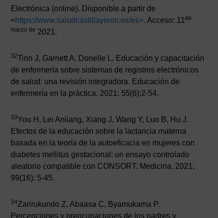
Electrónica (online). Disponible a partir de
de
<
https://www.saludcastillayleon.es/es
>
. Acceso: 11
marzo de
2021.
32
Tinn J, Garnett A, Donelle L. Educación y capacitación
de enfermería sobre sistemas de registros electrónicos
de salud: una revisión integradora. Educación de
enfermería en la práctica. 2021; 55(6):2-54.
33
You H, Lei Aniiang, Xiang J, Wang Y, Luo B, Hu J.
Efectos de la educación sobre la lactancia materna
basada en la teoría de la autoeficacia en mujeres con
diabetes mellitus gestacional: un ensayo controlado
aleatorio compatible con CONSORT. Medicina. 2021;
99(16): 5-45.
34
Zarirukundo Z, Abaasa C, Byamukama P.
Percepciones y preocupaciones de los padres y