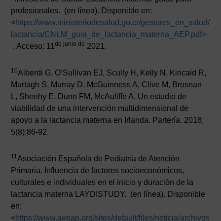
profesionales. (en línea). Disponible en:
<
https://www.ministeriodesalud.go.cr/gestores_en_salud/
lactancia/CNLM_guia_de_lactancia_materna_AEP.pdf>
de junio de
. Acceso: 11
2021.
10
Alberdi G, O’Sullivan EJ, Scully H, Kelly N, Kincaid R,
Murtagh S, Murray D, McGuinness A, Clive M, Brosnan
L, Sheehy E, Dunn FM, McAuliffe A. Un estudio de
viabilidad de una intervención multidimensional de
apoyo a la lactancia materna en Irlanda. Partería. 2018;
5(8):86-92.
11
Asociación Española de Pediatría de Atención
Primaria. Influencia de factores socioeconómicos,
culturales e individuales en el inicio y duración de la
lactancia materna LAYDISTUDY. (en línea). Disponible
en:
<
https://www.aepap.org/sites/default/files/noticia/archivos