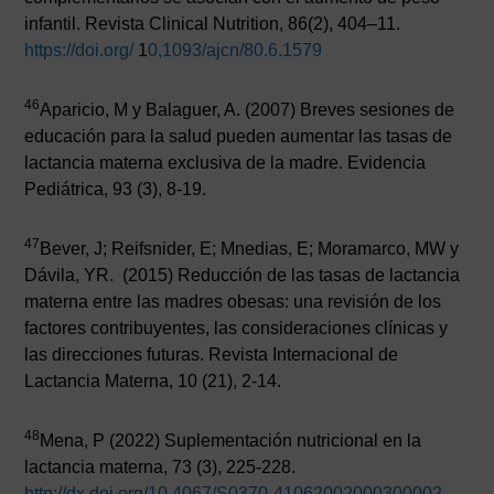
infantil. Revista Clinical Nutrition, 86(2), 404–11.
https://doi.org/
1
0,1093/ajcn/80.6.1579
46
Aparicio, M y Balaguer, A. (2007) Breves sesiones de
educación para la salud pueden aumentar las tasas de
lactancia materna exclusiva de la madre. Evidencia
Pediátrica, 93 (3), 8-19.
47
Bever, J; Reifsnider, E; Mnedias, E; Moramarco, MW y
Dávila, YR. (2015) Reducción de las tasas de lactancia
materna entre las madres obesas: una revisión de los
factores contribuyentes, las consideraciones clínicas y
las direcciones futuras. Revista Internacional de
Lactancia Materna, 10 (21), 2-14.
AVISO LEGAL
|
POLÍTICA DE PRIVACIDAD
|
COOKIES
|
TÉRMINOS Y
48
Mena, P (2022) Suplementación nutricional en la
CONDICIONES DE CONTRATACIÓN
lactancia materna, 73 (3), 225-228.
http://dx.doi.org/10.4067/S0370-41062002000300002