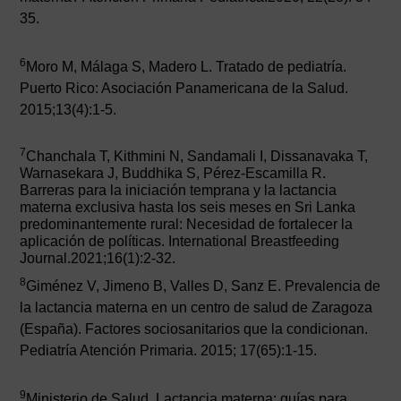
35.
6
Moro M, Málaga S, Madero L. Tratado de pediatría.
Puerto Rico: Asociación Panamericana de la Salud.
2015;13(4):1-5.
7
Chanchala T, Kithmini N, Sandamali I, Dissanavaka T,
Warnasekara J, Buddhika S, Pérez-Escamilla R.
Barreras para la iniciación temprana y la lactancia
materna exclusiva hasta los seis meses en Sri Lanka
predominantemente rural: Necesidad de fortalecer la
aplicación de políticas. International Breastfeeding
Journal.2021;16(1):2-32.
8
Giménez V, Jimeno B, Valles D, Sanz E. Prevalencia de
la lactancia materna en un centro de salud de Zaragoza
(España). Factores sociosanitarios que la condicionan.
Pediatría Atención Primaria. 2015; 17(65):1-15.
9
Ministerio de Salud. Lactancia materna: guías para