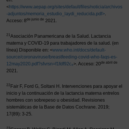
<
https://www.aepap.org/sites/default/files/noticia/archivos
-adjuntos/memoria_estudio_laydi_reducida.pdf
>
.
de junio de
Acceso: 8
2021.
21
Asociación Panamericana de la Salud. Lactancia
materna y COVID-19 para trabajadores de la salud. (en
línea) Disponible en: <
www.who.int/docs/default-
source/coronaviruse/breastfeeding-covid-who-faqs-es-
de abril de
12may2020.pdf?sfvrsn=f1fdf92c
₈
>. Acceso: 20
2021.
22
Fair F, Ford G, Soltani H. Intervenciones para apoyar el
inicio y la continuación de la lactancia materna entrelos
hombres con sobrepeso u obesidad. Revisiones
sistemáticas de la Base de Datos Cochrane. 2019;
17(89): 3-25.
23