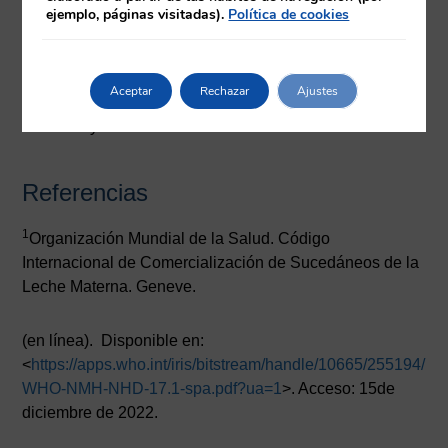
ante posibles situaciones futuras de pandemia enla
ejemplo, páginas visitadas).
Política de cookies
pandemia de COVID-19, no se puede ignorar el
elemento clave del cuidador. A la vista de los resultados
obtenidos, la intervención educativa en presencia del
Aceptar
Rechazar
Ajustes
cuidador conduce a incrementar la salud de las mujeres,
los niños y la sociedad.
Referencias
1
Organización Mundial de la Salud. Código
Internacional de Comercialización de Sucedáneos de la
Leche Materna. Geneve.
(en línea). Disponible en:
<
https://apps.who.int/iris/bits
tream/handle/10665/255194/
WHO-NMH-NHD-17.1-spa.pdf?ua=1
>. Acceso: 15de
diciembre de 2022.