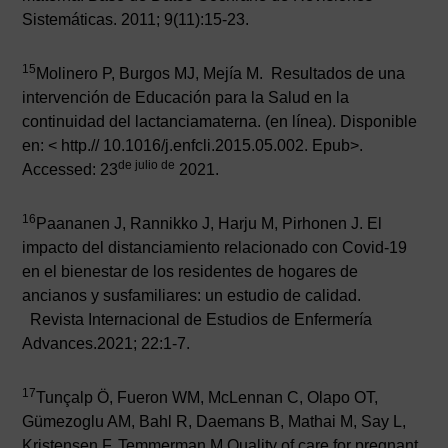
Sistemáticas. 2011; 9(11):15-23.
15
Molinero P, Burgos MJ, Mejía M. Resultados de una
intervención de Educación para la Salud en la
continuidad del lactanciamaterna. (en línea). Disponible
en: < http.// 10.1016/j.enfcli.2015.05.002. Epub>.
de julio de
Accessed: 23
2021.
16
Paananen J, Rannikko J, Harju M, Pirhonen J. El
impacto del distanciamiento relacionado con Covid-19
en el bienestar de los residentes de hogares de
ancianos y susfamiliares: un estudio de calidad.
Revista Internacional de Estudios de Enfermería
Advances.2021; 22:1-7.
17
Tunçalp Ö, Fueron WM, McLennan C, Olapo OT,
Gümezoglu AM, Bahl R, Daemans B, Mathai M, Say L,
Kristensen F, Temmerman M.Quality of care for pregnant