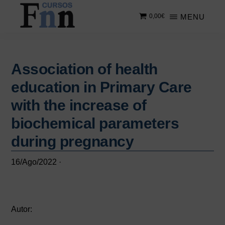
Saltar
Saltar
MENU
0,00
€
al
a
contenido
la
CURSOS
Especializados
principal
barra
FNN
en
lateral
cursos
Association of health
principal
online
education in Primary Care
with the increase of
biochemical parameters
during pregnancy
16/Ago/2022
·
Autor: