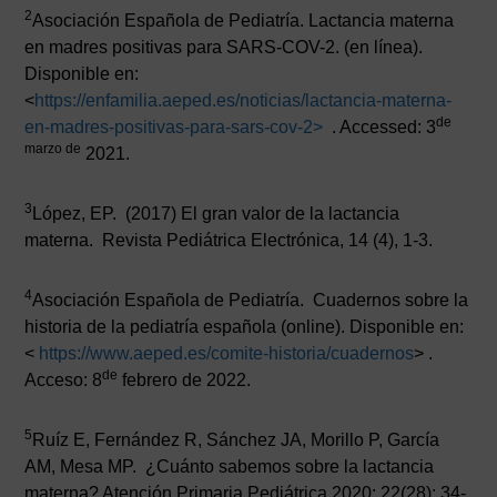
2
Asociación Española de Pediatría. Lactancia materna
en madres positivas para SARS-COV-2. (en línea).
Disponible en:
<
https://enfamilia.aeped.es/noticias/lactancia-materna-
de
en-madres-positivas-para-sars-cov-2>
. Accessed: 3
marzo de
2021.
3
López, EP. (2017) El gran valor de la lactancia
materna. Revista Pediátrica Electrónica, 14 (4), 1-3.
4
Asociación Española de Pediatría. Cuadernos sobre la
historia de la pediatría española (online). Disponible en:
<
https://www.aeped.es/comite-historia/cuadernos
> .
de
Acceso: 8
febrero de 2022.
5
Ruíz E, Fernández R, Sánchez JA, Morillo P, García
AM, Mesa MP. ¿Cuánto sabemos sobre la lactancia
materna? Atención Primaria Pediátrica.2020; 22(28): 34-