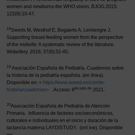
women and newborns-the WHO vision. BJOG.2015;
122(8):10-47.
18
Swerts M, Westhof E, Bogaerts A, Lemiengre J.
Supporting breast-feeding women from the perspective
of the midwife: A systematic review of the literature.
Widwifery. 2016; 37(6):32-40.
19
Asociación Española de Pediatría. Cuadernos sobre
la historia de la pediatría española. (en línea).
Disponible en: <
https://www.aeped.es/comite-
de julio de
historia/cuadernos>
. Acceso: 8
2021.
20
Asociación Española de Pediatría de Atención
Primaria. Influencia de factores socioeconómicos,
culturales e individuales en el inicio y duración de la
lactancia materna LAYDISTUDY. (onl ine). Disponible
en: