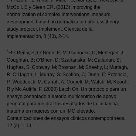
McColl, E y Steen CR. (2013) Improving the
normalization of complex interventions: measure
development based on normalization process theory:
study protocol, implement. Ciencia de la
implementación, 8 (43), 2-14.
41
O’ Reilly, S; O’ Brien, E; McGuinness, D; Mehegan, J;
Coughlan, B; O’Brien, D; Szafranska, M; Callanan, S;
Hughes, S; Conway, M; Brosnan, M; Sheehy, L; Murtagh,
R; O’Hagan, L; Murray, S; Scallon, C; Dunn, E; Potencia,
P; Woodcock, M; Carroll, A; Corbett, M; Walsh, M; Keogh,
R y Mc.Auliffe, F. (2020) Latch On: Un protocolo para un
ensayo controlado aleatorio multicéntrico de apoyo
perinatal para mejorar los resultados de la lactancia
materna en mujeres con un IMC elevado.
Comunicaciones de ensayos clínicos contemporáneos,
12 (3), 1-13.