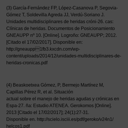
(3) García-Fernández FP, López-Casanova P, Segovia-
Gómez T, Soldevilla Agreda JJ, Verdú-Soriano J.
Unidades multidisciplinares de heridas cróni-26. cas:
Clínicas de heridas. Documentos de Posicionamiento
GNEAUPP nº 10. [Online]. Logroño: GNEAUPP; 2012.
[Citado el 17/02/2017]. Disponible en:
http://gneaupp1fb3.kxcdn.com/wp-
content/uploads/2014/12/unidades-multidisciplinares-de-
heridas-cronicas.pdf
(4) Beaskoetxea Gómez, P, Bermejo Martínez M,
Capillas Pérez R, et al. Situación
actual sobre el manejo de heridas agudas y crónicas en
Espa-27. ña: Estudio ATENEA. Gerokomos [Online].
2013 [Citado el 17/02/2017]; 24(1):27-31.
Disponible en. http://scielo.isciii.es/pdf/geroko/v24n1/
helcos1.pdf