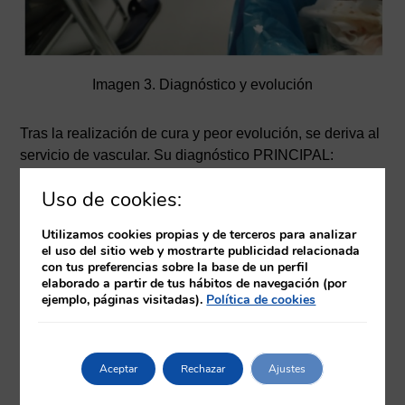
Imagen 3. Diagnóstico y evolución
Tras la realización de cura y peor evolución, se deriva al
servicio de vascular. Su diagnóstico PRINCIPAL:
ÚLCERAS MID DE PROBABLE ETIOLOGÍOA
Uso de cookies:
HIPERTENSIVA. ÚLCERAS DE MARTORELL.
Tratamiento: Septrin forte 800/160mg vo, 1 comprimido
Utilizamos cookies propias y de terceros para analizar
cada 12 horas 14 días.
el uso del sitio web y mostrarte publicidad relacionada
Curas cada 24 horas en su centro de salud con
con tus preferencias sobre la base de un perfil
elaborado a partir de tus hábitos de navegación (por
-LAVADO CON CEPILLO DE
ejemplo, páginas visitadas).
Política de cookies
CLORHEXIDINA+PRONTOSAN GEL+CUTIMED
SORBACT + VENDAJE NO COMPRESIVO
Aceptar
Rechazar
Ajustes