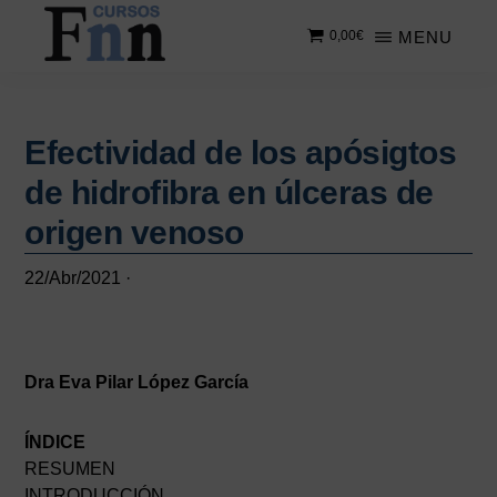
Saltar
Saltar
MENU
0,00
€
al
a
contenido
la
CURSOS
Especializados
principal
barra
FNN
en
lateral
cursos
Efectividad de los apósigtos
principal
online
de hidrofibra en úlceras de
origen venoso
22/Abr/2021
·
Dra Eva Pilar López García
ÍNDICE
RESUMEN
INTRODUCCIÓN……………………………………………