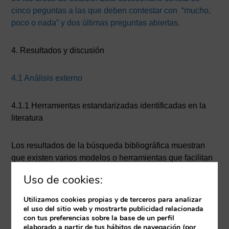
cinco peguntas a las que deben contestar con “mucho,
poco o nada” y dos últimas preguntas abiertas.
4. Resultados y discusión
4.1 Análisis externo
4.1.1 Herramientas estandarizadas identificadas en la
literatura
Los resultados de la búsqueda bibliográfica muestran
que existen varios modelos o herramientas que facilitan
el intercambio de información entre los profesionales de
Uso de cookies:
salud. La OMS recomienda utilizar SBAR, sin embargo,
existen distintas modelos que se han ido adaptando
Utilizamos cookies propias y de terceros para analizar
desde esta herramienta, y que también son útiles en la
el uso del sitio web y mostrarte publicidad relacionada
con tus preferencias sobre la base de un perfil
transferencia de pacientes, por ejemplo ISOBAR, IDEAS
elaborado a partir de tus hábitos de navegación (por