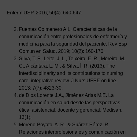
Enferm USP. 2016; 50(4): 640-647.
Fuentes Colmenero A.L. Características de la
comunicación entre profesionales de enfermería y
medicina para la seguridad del paciente. Rev Esp
Comun en Salud. 2019; 10(2): 160-170.
Silva, T. P., Leite, J. L., Teixeira, E. R., Moreira, M.
C., Alcântara, L. M., & Silva, Í. R. (2013). The
interdisciplinarity and its contributions to nursing
care: integrative review. J Nurs UFPE on line.
2013; 7(7): 4823-30.
de Dios Lorente J.A., Jiménez Arias M.E. La
comunicación en salud desde las perspectivas
ética, asistencial, docente y gerencial. Medisan,
13(1).
AVISO LEGAL
|
POLÍTICA DE PRIVACIDAD
|
COOKIES
|
TÉRMINOS Y
CONDICIONES DE CONTRATACIÓN
Moreno-Poyato, A. R., & Suárez-Pérez, R.
Relaciones interprofesionales y comunicación en