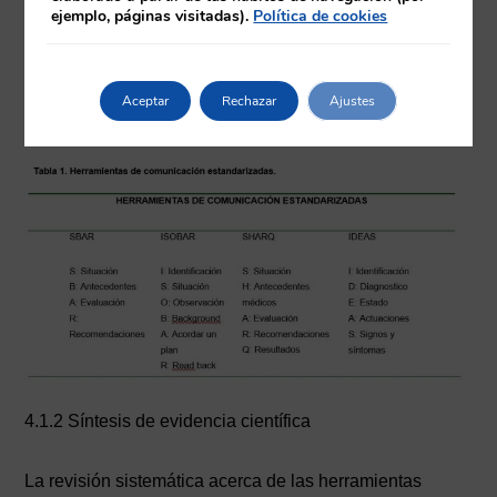
o I PASS THE BATON.
ejemplo, páginas visitadas).
Política de cookies
Las herramientas estandarizadas de traspaso de
información que más se usan generalmente se resumen
Aceptar
Rechazar
Ajustes
en la siguiente tabla:
4.1.2 Síntesis de evidencia científica
La revisión sistemática acerca de las herramientas