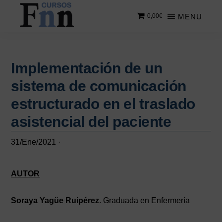
Saltar
Saltar
MENU
0,00
€
al
a
contenido
la
CURSOS
Especializados
principal
barra
FNN
en
lateral
cursos
Implementación de un
principal
online
sistema de comunicación
estructurado en el traslado
asistencial del paciente
31/Ene/2021
·
AUTOR
Soraya Yagüe Ruipérez
. Graduada en Enfermería