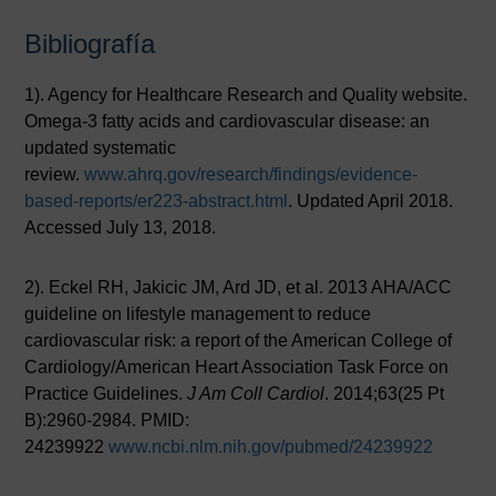
Bibliografía
1). Agency for Healthcare Research and Quality website.
Omega-3 fatty acids and cardiovascular disease: an
updated systematic
review.
www.ahrq.gov/research/findings/evidence-
based-reports/er223-abstract.html
. Updated April 2018.
Accessed July 13, 2018.
2). Eckel RH, Jakicic JM, Ard JD, et al. 2013 AHA/ACC
guideline on lifestyle management to reduce
cardiovascular risk: a report of the American College of
Cardiology/American Heart Association Task Force on
Practice Guidelines.
J Am Coll Cardiol
. 2014;63(25 Pt
B):2960-2984. PMID:
24239922
www.ncbi.nlm.nih.gov/pubmed/24239922