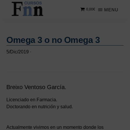
Saltar
Saltar
MENU
0,00
€
al
a
contenido
la
CURSOS
Especializados
principal
barra
FNN
en
lateral
cursos
Omega 3 o no Omega 3
principal
online
5/Dic/2019
·
Breixo Ventoso García.
Licenciado en Farmacia.
Doctorando en nutrición y salud.
Actualmente vivimos en un momento donde los