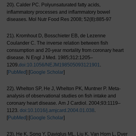
20). Calder PC. Polyunsaturated fatty acids,
inflammatory processes and inflammatory bowel
diseases. Mol Nutr Food Res 2008; 52(8):885-97
21). Kromhout D, Bosschieter EB, de Lezenne
Coulander C. The inverse relation between fish
consumption and 20-year mortality from coronary heart
disease. N Engl J Med. 1985;312:1205–
1209.
doi:10.1056/NEJM198505093121901
.
[
PubMed
] [
Google Scholar
]
22). Whelton SP, He J, Whelton PK, Muntner P. Meta-
analysis of observational studies on fish intake and
coronary heart disease. Am J Cardiol. 2004;93:1119–
1123.
doi:10.1016/j.amjcard.2004.01.038
.
[
PubMed
] [
Google Scholar
]
23). He K, Song Y, Daviglus ML, Liu K, Van Horn L, Dyer