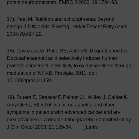
potent neuroprotectors. EMBO J 2000; 19:1784-93.
17). Peet M. Nutrition and schizophrenia: Beyond
omega-3 fatty acids. Prostag Leukot Essent Fatty Acids
2004;70:417-22.
18). Cavazos DA, Price RS, Apte SS, Degraffenried LA.
Docosahexaenoic acid selectively induces human
prostate cancer cell sensitivity to oxidative stress through
modulation of NF-kB. Prostate. 2011. doi:
10.1002/pros.21359.
19). Bruera E, Strasser F, Palmer JL, Willey J, Calder K,
Amyotte G,. Effect of fish oil on appetite and other
symptoms in patients with advanced cancer and an-
orexia/cachexia: a double-blind placebo-controlled study.
J Clin Oncol 2003; 21:129-34. [ Links