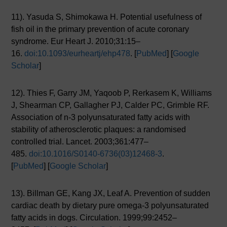
11). Yasuda S, Shimokawa H. Potential usefulness of
fish oil in the primary prevention of acute coronary
syndrome. Eur Heart J. 2010;31:15–
16.
doi:10.1093/eurheartj/ehp478
. [
PubMed
] [
Google
Scholar
]
12). Thies F, Garry JM, Yaqoob P, Rerkasem K, Williams
J, Shearman CP, Gallagher PJ, Calder PC, Grimble RF.
Association of n-3 polyunsaturated fatty acids with
stability of atherosclerotic plaques: a randomised
controlled trial. Lancet. 2003;361:477–
485.
doi:10.1016/S0140-6736(03)12468-3
.
[
PubMed
] [
Google Scholar
]
13). Billman GE, Kang JX, Leaf A. Prevention of sudden
cardiac death by dietary pure omega-3 polyunsaturated
fatty acids in dogs. Circulation. 1999;99:2452–