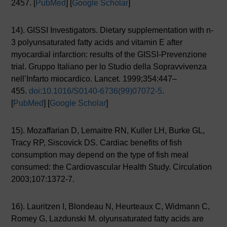
2457. [
PubMed
] [
Google Scholar
]
14). GISSI Investigators. Dietary supplementation with n-
3 polyunsaturated fatty acids and vitamin E after
myocardial infarction: results of the GISSI-Prevenzione
trial. Gruppo Italiano per lo Studio della Sopravvivenza
nell’Infarto miocardico. Lancet. 1999;354:447–
455.
doi:10.1016/S0140-6736(99)07072-5
.
[
PubMed
] [
Google Scholar
]
15). Mozaffarian D, Lemaitre RN, Kuller LH, Burke GL,
Tracy RP, Siscovick DS. Cardiac benefits of fish
consumption may depend on the type of fish meal
consumed: the Cardiovascular Health Study. Circulation
2003;107:1372-7.
16). Lauritzen I, Blondeau N, Heurteaux C, Widmann C,
Romey G, Lazdunski M. olyunsaturated fatty acids are