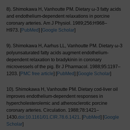
8). Shimokawa H, Vanhoutte PM. Dietary ω-3 fatty acids
and endothelium-dependent relaxations in porcine
coronary arteries. Am J Physiol. 1989;256:H968–
H973. [
PubMed
] [
Google Scholar
]
9). Shimokawa H, Aarhus LL, Vanhoutte PM. Dietary ω-3
polyunsaturated fatty acids augment endothelium-
dependent relaxation to bradykinin in coronary
microvessels of the pig. Br J Pharmacol. 1988;95:1197–
1203. [
PMC free article
] [
PubMed
] [
Google Scholar
]
10). Shimokawa H, Vanhoutte PM. Dietary cod-liver oil
improves endothelium-dependent responses in
hypercholesterolemic and atherosclerotic porcine
coronary arteries. Circulation. 1988;78:1421–
1430.
doi:10.1161/01.CIR.78.6.1421
. [
PubMed
] [
Google
Scholar
]