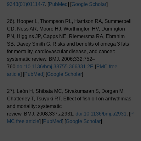
9343(01)01114-7
. [
PubMed
] [
Google Scholar
]
26). Hooper L, Thompson RL, Harrison RA, Summerbell
CD, Ness AR, Moore HJ, Worthington HV, Durrington
PN, Higgins JP, Capps NE, Riemersma RA, Ebrahim
SB, Davey Smith G. Risks and benefits of omega 3 fats
for mortality, cardiovascular disease, and cancer:
systematic review. BMJ. 2006;332:752–
760.
doi:10.1136/bmj.38755.366331.2F
. [
PMC free
article
] [
PubMed
] [
Google Scholar
]
27). León H, Shibata MC, Sivakumaran S, Dorgan M,
Chatterley T, Tsuyuki RT. Effect of fish oil on arrhythmias
and mortality: systematic
review. BMJ. 2008;337:a2931.
doi:10.1136/bmj.a2931
. [
P
MC free article
] [
PubMed
] [
Google Scholar
]