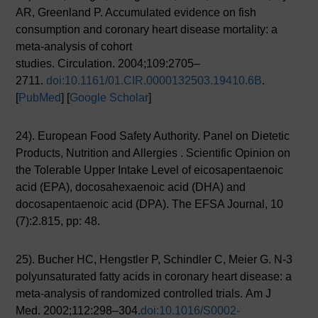
AR, Greenland P. Accumulated evidence on fish
consumption and coronary heart disease mortality: a
meta-analysis of cohort
studies. Circulation. 2004;109:2705–
2711.
doi:10.1161/01.CIR.0000132503.19410.6B
.
[
PubMed
] [
Google Scholar
]
24). European Food Safety Authority. Panel on Dietetic
Products, Nutrition and Allergies . Scientific Opinion on
the Tolerable Upper Intake Level of eicosapentaenoic
acid (EPA), docosahexaenoic acid (DHA) and
docosapentaenoic acid (DPA). The EFSA Journal, 10
(7):2.815, pp: 48.
25). Bucher HC, Hengstler P, Schindler C, Meier G. N-3
polyunsaturated fatty acids in coronary heart disease: a
meta-analysis of randomized controlled trials. Am J
Med. 2002;112:298–304.
doi:10.1016/S0002-