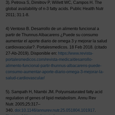
3). Petrova S, Dimitrov P, Willett WC, Campos H. The
global availability of n-3 fatty acids. Public Health Nutr
2011; 31:1-8.
4) Ventoso B. Desarrollo de un alimento funcional a
partir de Thunnus Albacarens ¿Puede su consumo
aumentar el aporte diario de omega 3 y mejorar la salud
cardiovascular?. Portalesmedicos. 18 Feb 2018. (citado
27-Ab-2019). Disponible en:
https://www.revista-
portalesmedicos.com/revista-medica/desarrollo-
alimento-funcional-partir-thunnus-albacarens-puede-
consumo-aumentar-aporte-diario-omega-3-mejorar-la-
salud-cardiovascular/
5). Sampath H, Ntambi JM. Polyunsaturated fatty acid
regulation of genes of lipid metabolism. Annu Rev
Nutr. 2005;25:317–
340.
doi:10.1146/annurev.nutr.25.051804.101917
.