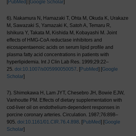
[
PubMed
] [
Google Scholar
]
6). Nakamura N, Hamazaki T, Ohta M, Okuda K, Urakaze
M, Sawazaki S, Yamazaki K, Satoh A, Temaru R,
Ishikura Y, Takata M, Kishida M, Kobayashi M. Joint
effects of HMG-CoA reductase inhibitors and
eicosapentaenoic acids on serum lipid profile and
plasma fatty acid concentrations in patients with
hyperlipidemia. Int J Clin Lab Res. 1999;29:22–
25.
doi:10.1007/s005990050057
. [
PubMed
] [
Google
Scholar
]
7). Shimokawa H, Lam JYT, Chesebro JH, Bowie EJW,
Vanhoutte PM. Effects of dietary supplementation with
cod-liver oil on endothelium-dependent responses in
porcine coronary arteries. Circulation. 1987;76:898–
905.
doi:10.1161/01.CIR.76.4.898
. [
PubMed
] [
Google
Scholar
]