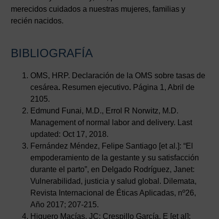
merecidos cuidados a nuestras mujeres, familias y
recién nacidos.
BIBLIOGRAFÍA
OMS, HRP. Declaración de la OMS sobre tasas de
cesárea
.
Resumen ejecutivo
.
Página 1, Abril de
2105.
Edmund Funai, M.D., Errol R Norwitz, M.D.
Management of normal labor and delivery. Last
updated: Oct 17, 2018.
Fernández Méndez, Felipe Santiago [et al.]: “El
empoderamiento de la gestante y su satisfacción
durante el parto”, en Delgado Rodríguez, Janet:
Vulnerabilidad, justicia y salud global. Dilemata,
Revista Internacional de Éticas Aplicadas, nº26,
Año 2017; 207-215.
Higuero Macías, JC; Crespillo García, E [et al]: