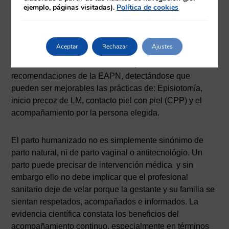
la alta calidad de los cuidados prestados por la matrona.
ejemplo, páginas visitadas).
Política de cookies
Varios estudios coinciden en que los cuidados más
valorados por las usuarias por parte de los profesionales
son su apoyo continuo y favorecer el contacto inmediato
Aceptar
Rechazar
Ajustes
con el recién nacido. En conclusión, este estudio se
mostró satisfecho en cuanto a la aplicación de todas las
recomendaciones de la EAPN, detectándose que
pueden ser mejorables las prácticas de: Episiotomía,
inicio precoz de LM, contacto piel con piel (CPP) y el
acompañamiento por la persona elegida.
El parto humanizado no es simplemente sinónimo de
parto natural, ni de parto vaginal o antitecnológio. Un
parto puede precisar de intervención médica y sin
embargo ello no debe implicar que el profesional
sanitario deje de velar porque la gestante y su familia se
sientan respetados, acompañados e informados. La
evidencia científica constata los beneficios del
acompañamiento continuo, especialmente en términos