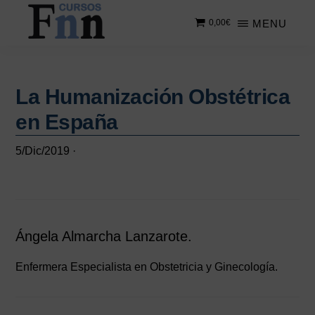
Saltar
Saltar
MENU
0,00
€
al
a
contenido
la
CURSOS
Especializados
principal
barra
FNN
en
lateral
cursos
La Humanización Obstétrica
principal
online
en España
5/Dic/2019
·
Ángela Almarcha Lanzarote.
Enfermera Especialista en Obstetricia y Ginecología.