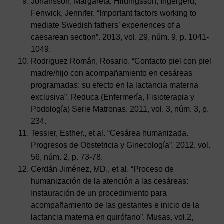
Johansson, Margareta; Hildingsson, Ingergerd;
Fenwick, Jennifer. “Important factors working to
mediate Swedish fathers’ experiences of a
caesarean section”. 2013, vol. 29, núm. 9, p. 1041-
1049.
Rodriguez Román, Rosario. “Contacto piel con piel
madre/hijo con acompañamiento en cesáreas
programadas: su efecto en la lactancia materna
exclusiva”. Reduca (Enfermería, Fisioterapia y
Podología) Serie Matronas. 2011, vol. 3, núm. 3, p.
234.
Tessier, Esther., et al. “Cesárea humanizada.
Progresos de Obstetricia y Ginecología”. 2012, vol.
56, núm. 2, p. 73-78.
Cerdán Jiménez, MD., et al. “Proceso de
humanización de la atención a las cesáreas:
Instauración de un procedimiento para
AVISO LEGAL
|
POLÍTICA DE PRIVACIDAD
|
COOKIES
|
TÉRMINOS Y
CONDICIONES DE CONTRATACIÓN
acompañamiento de las gestantes e inicio de la
lactancia materna en quirófano”. Musas, vol.2,