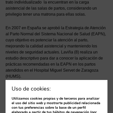
trato individualizado la encuentran en la carga
asistencial de las salas de partos, considerando un
privilegio tener una matrona para ellas solas.
En 2007 en España se aprobó la Estrategia de Atención
al Parto Normal del Sistema Nacional de Salud (EAPN),
cuyo objetivo es potenciar la atención al parto,
mejorando la calidad asistencial y manteniendo los
niveles de seguridad actuales. Laviña (8) realiza un
estudio descriptivo para dar a conocer la aplicación de
prácticas recomendadas en la EAPN en los partos
atendidos en el Hospital Miguel Servet de Zaragoza
(HUMS).
Uso de cookies:
Las madres manifestaron un elevado grado de
satisfacción con su parto (85,83%), junto a la percepción
Utilizamos cookies propias y de terceros para analizar
de tener un apoyo continuo de la matrona durante el
el uso del sitio web y mostrarte publicidad relacionada
con tus preferencias sobre la base de un perfil
parto y postparto (97%), lo que al mismo tiempo sugiere
elaborado a partir de tus hábitos de navegación (por