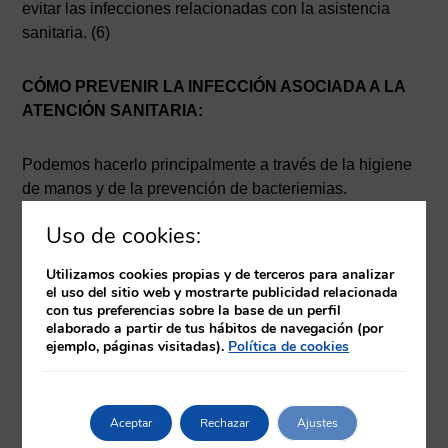
evitar las infecciones relacionadas con la asistencia
sanitaria. (6)
CÓMO PREVENIR LA INFECCIÓN ASOCIADA A LA
ATENCIÓN SANITARIA:
Podemos hacerlo principalmente a través de la higiene
de manos y de la prevención de bacteriemias.
Uso de cookies:
La higiene de manos: tener las manos con la menor
carga de bacterias posible. La OMS elaboró unas
Utilizamos cookies propias y de terceros para analizar
directrices sobre higiene de manos en la atención
el uso del sitio web y mostrarte publicidad relacionada
con tus preferencias sobre la base de un perfil
sanitaria, cuya finalidad era proporcionar a los
elaborado a partir de tus hábitos de navegación (por
profesionales, los gestores y las autoridades sanitarias
ejemplo, páginas visitadas).
Política de cookies
las mejores evidencias y recomendaciones que les
permitieran perfeccionar las prácticas y reducir las
infecciones asociadas a la atención sanitaria. (7)
Aceptar
Rechazar
Ajustes