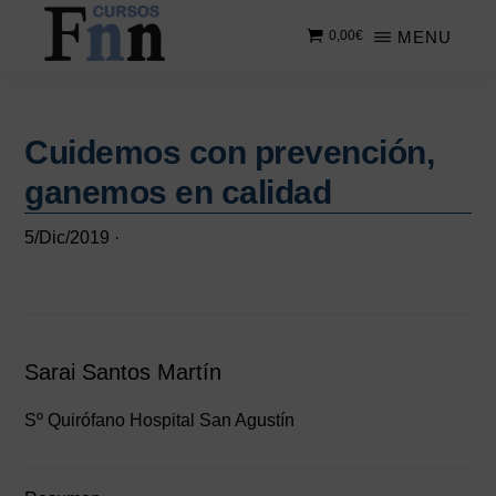
Saltar
Saltar
MENU
0,00
€
al
a
contenido
la
CURSOS
Especializados
principal
barra
FNN
en
lateral
cursos
Cuidemos con prevención,
principal
online
ganemos en calidad
5/Dic/2019
·
Sarai Santos Martín
Sº Quirófano Hospital San Agustín