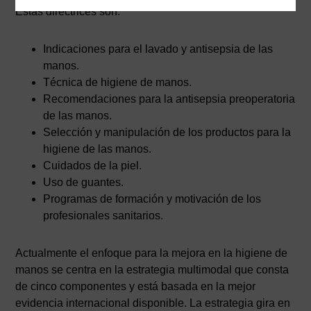
Estas directrices son:
Indicaciones para el lavado y antisepsia de las
manos.
Técnica de higiene de manos.
Recomendaciones para la antisepsia preoperatoria
de las manos.
Selección y manipulación de los productos para la
higiene de las manos.
Cuidados de la piel.
Uso de guantes.
Programas de formación y motivación de los
profesionales sanitarios.
Actualmente el enfoque para la mejora en la higiene de
manos se centra en la estrategia multimodal que consta
de cinco componentes y está basada en la mejor
evidencia internacional disponible. La estrategia gira en