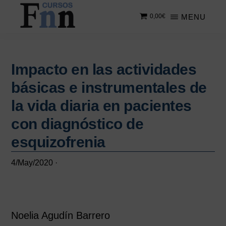
Saltar
Saltar
MENU
0,00
€
al
a
contenido
la
CURSOS
Especializados
principal
barra
FNN
en
lateral
cursos
Impacto en las actividades
principal
online
básicas e instrumentales de
la vida diaria en pacientes
con diagnóstico de
esquizofrenia
4/May/2020
·
Noelia Agudín Barrero