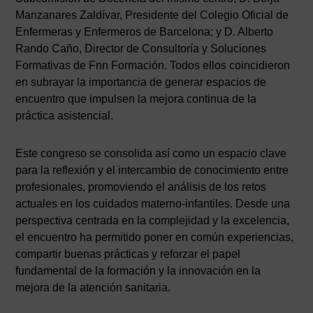
Manzanares Zaldívar, Presidente del Colegio Oficial de
Enfermeras y Enfermeros de Barcelona; y D. Alberto
Rando Caño, Director de Consultoría y Soluciones
Formativas de Fnn Formación. Todos ellos coincidieron
en subrayar la importancia de generar espacios de
encuentro que impulsen la mejora continua de la
práctica asistencial.
Este congreso se consolida así como un espacio clave
para la reflexión y el intercambio de conocimiento entre
profesionales, promoviendo el análisis de los retos
actuales en los cuidados materno-infantiles. Desde una
perspectiva centrada en la complejidad y la excelencia,
el encuentro ha permitido poner en común experiencias,
compartir buenas prácticas y reforzar el papel
fundamental de la formación y la innovación en la
AVISO LEGAL
|
POLÍTICA DE PRIVACIDAD
|
COOKIES
|
TÉRMINOS Y
CONDICIONES DE CONTRATACIÓN
mejora de la atención sanitaria.