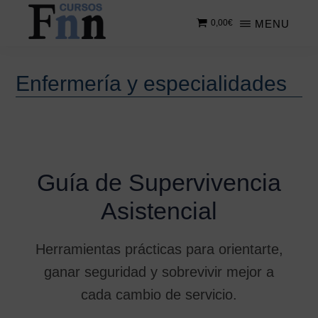
Saltar
Saltar
MENU
0,00
€
al
a
contenido
la
CURSOS
Especializados
principal
barra
FNN
en
lateral
Enfermería y especialidades
cursos
principal
online
Guía de Supervivencia
Asistencial
Herramientas prácticas para orientarte,
ganar seguridad y sobrevivir mejor a
cada cambio de servicio.