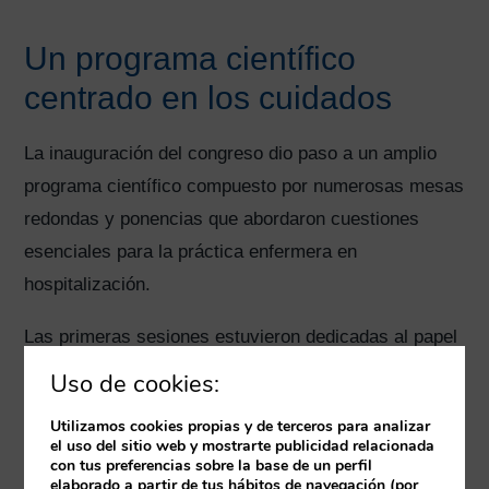
Un programa científico
centrado en los cuidados
La inauguración del congreso dio paso a un amplio
programa científico compuesto por numerosas mesas
redondas y ponencias que abordaron cuestiones
esenciales para la práctica enfermera en
hospitalización.
Las primeras sesiones estuvieron dedicadas al papel
de la supervisora de hospitalización, la gestión del
Uso de cookies:
cuidado y el liderazgo enfermero, analizando cómo
Utilizamos cookies propias y de terceros para analizar
evolucionan los modelos organizativos y cuáles son
el uso del sitio web y mostrarte publicidad relacionada
con tus preferencias sobre la base de un perfil
las competencias necesarias para afrontar los
elaborado a partir de tus hábitos de navegación (por