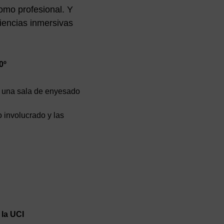
omo profesional. Y
iencias inmersivas
0º
en una sala de enyesado
 involucrado y las
la UCI