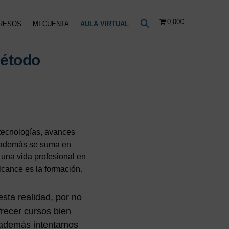
0,00€
RESOS
MI CUENTA
AULA VIRTUAL
método
 tecnologías, avances
al además se suma en
una vida profesional en
lcance es la formación.
sta realidad, por no
frecer cursos bien
e además intentamos