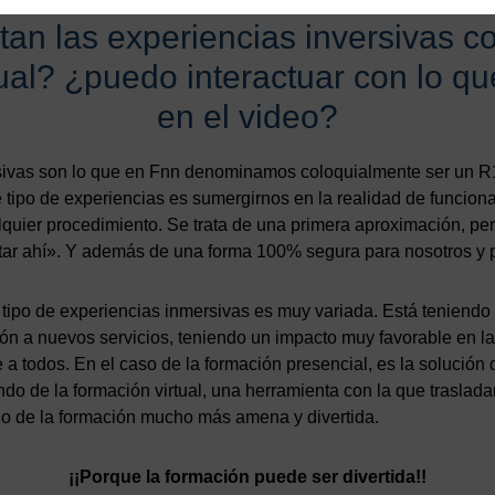
an las experiencias inversivas c
tual? ¿puedo interactuar con lo q
en el video?
sivas son lo que en Fnn denominamos coloquialmente ser un R1
te tipo de experiencias es sumergirnos en la realidad de funcion
alquier procedimiento. Se trata de una primera aproximación, pe
ar ahí». Y además de una forma 100% segura para nosotros y p
 tipo de experiencias inmersivas es muy variada. Está teniendo 
ón a nuevos servicios, teniendo un impacto muy favorable en la
a todos. En el caso de la formación presencial, es la solución de
ndo de la formación virtual, una herramienta con la que trasladar
ndo de la formación mucho más amena y divertida.
¡¡Porque la formación puede ser divertida!!