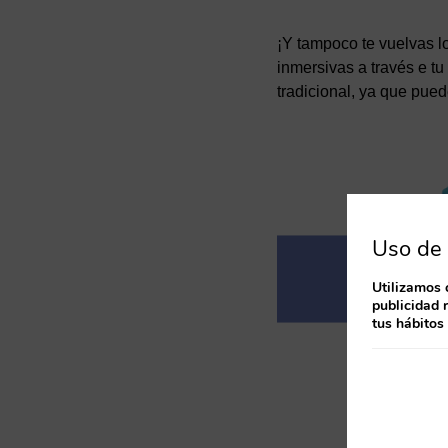
¡Y tampoco te vuelvas lo
inmersivas a través e tu
tradicional, ya que pue
Uso de 
Utilizamos 
publicidad 
tus hábitos