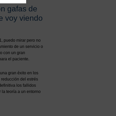
on gafas de
ue voy viendo
, puedo mirar pero no
amiento de un servicio o
ro con un gran
ara el paciente.
una gran éxito en los
 reducción del estrés
finitiva los fallidos
 la teoría a un entorno