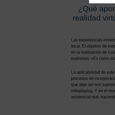
¿Qué aport
realidad vir
Las experiencias inmer
tocar. El objetivo de es
en la realización de cu
realismos: «Es como est
La aplicabilidad de este
procesos de incorporaci
que algo así nos supone 
rolleplaying. Y en el mu
asistencial real, hacie