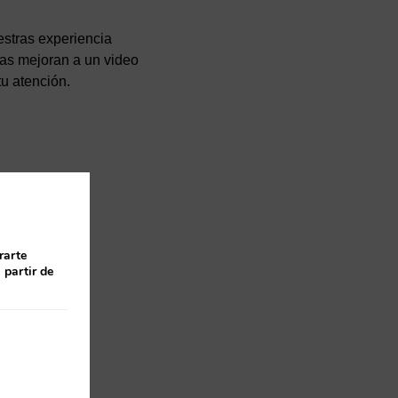
estras experiencia
cias mejoran a un video
u atención.
rarte
 partir de