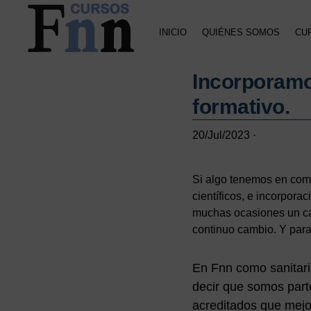
Saltar
Saltar
Saltar
a
al
a
INICIO
QUIÉNES SOMOS
CU
la
contenido
la
navegación
principal
barra
CURSOS
Especializados
principal
lateral
FNN
Incorporamos
en
principal
cursos
formativo.
online
20/Jul/2023
·
Si algo tenemos en comú
científicos, e incorpora
muchas ocasiones un cam
continuo cambio. Y para
En Fnn como sanitari
decir que somos part
acreditados que mejo