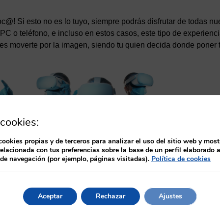
c@! Si esto no es lo tuyo, siempre podrás disfrutar de todas nu
 PC o teléfono, e incluso en estos casos, este tipo de experien
des moverte por la imagen, siendo tu quien decida donde poner t
cookies:
cookies propias y de terceros para analizar el uso del sitio web y most
relacionada con tus preferencias sobre la base de un perfil elaborado a
 de navegación (por ejemplo, páginas visitadas).
Política de cookies
Aceptar
Rechazar
Ajustes