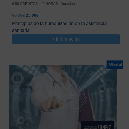
6.50 CRÉDITOS - 40 HORAS | Duración:
El
El
66,00
€
25,00
€
precio
precio
Principios de la humanización de la asistencia
original
actual
sanitaria
era:
es:
66,00€.
25,00€.
+ Información
¡Oferta!