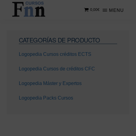
Saltar
Saltar
MENU
0,00
€
al
a
contenido
la
CURSOS
Especializados
principal
barra
FNN
en
lateral
Barra
cursos
CATEGORÍAS DE PRODUCTO
principal
lateral
online
Logopedia Cursos créditos ECTS
principal
Logopedia Cursos de créditos CFC
Logopedia Máster y Expertos
Logopedia Packs Cursos