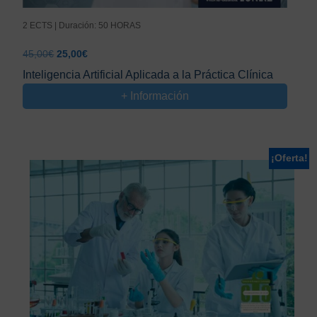
2 ECTS | Duración: 50 HORAS
El
El
45,00
€
25,00
€
precio
precio
Inteligencia Artificial Aplicada a la Práctica Clínica
original
actual
+ Información
era:
es:
45,00€.
25,00€.
¡Oferta!