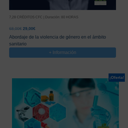
7,28 CRÉDITOS CFC | Duración: 80 HORAS
El
El
68,00
€
29,00
€
precio
precio
Abordaje de la violencia de género en el ámbito
original
actual
sanitario
era:
es:
68,00€.
29,00€.
+ Información
¡Oferta!