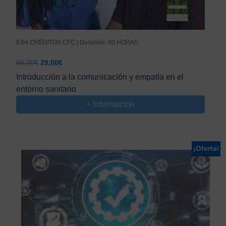
6.04 CRÉDITOS CFC | Duración: 80 HORAS
El
El
66,00
€
29,00
€
precio
precio
Introducción a la comunicación y empatía en el
original
actual
entorno sanitario
era:
es:
66,00€.
29,00€.
+ Información
¡Oferta!