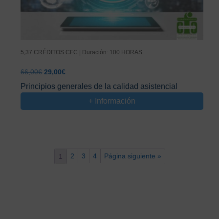
5,37 CRÉDITOS CFC | Duración: 100 HORAS
El
El
66,00
€
29,00
€
precio
precio
Principios generales de la calidad asistencial
original
actual
+ Información
era:
es:
66,00€.
29,00€.
2
3
4
Página siguiente »
1