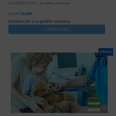
6.4 CRÉDITOS CFC - 40 HORAS | Duración:
El
El
65,00
€
25,00
€
precio
precio
Introducción a la gestión sanitaria
original
actual
+ Información
era:
es:
65,00€.
25,00€.
¡Oferta!