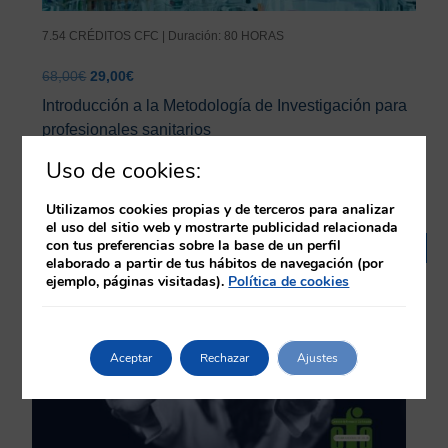
7.54 CRÉDITOS CFC | Duración: 80 HORAS
El
El
68,00
€
29,00
€
precio
precio
Introducción a la Metodología de Investigación para
original
actual
profesionales sanitarios
era:
es:
68,00€.
29,00€.
+ Información
Uso de cookies:
Utilizamos cookies propias y de terceros para analizar
el uso del sitio web y mostrarte publicidad relacionada
con tus preferencias sobre la base de un perfil
¡Oferta!
elaborado a partir de tus hábitos de navegación (por
ejemplo, páginas visitadas).
Política de cookies
Aceptar
Rechazar
Ajustes