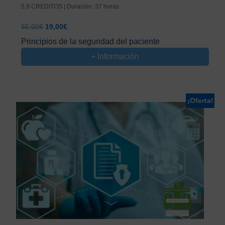
5,9 CREDITOS | Duración: 37 horas
El
El
65,00
€
19,00
€
precio
precio
Principios de la seguridad del paciente
original
actual
+ Información
era:
es:
65,00€.
19,00€.
¡Oferta!