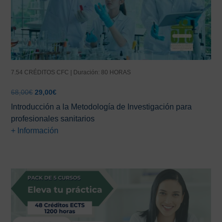
7.54 CRÉDITOS CFC | Duración: 80 HORAS
El
El
68,00
€
29,00
€
precio
precio
Introducción a la Metodología de Investigación para
original
actual
profesionales sanitarios
era:
es:
+ Información
68,00€.
29,00€.