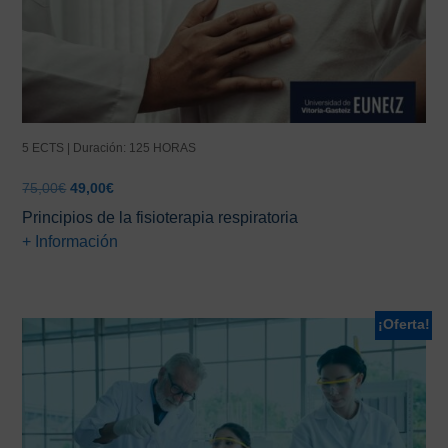
5 ECTS | Duración: 125 HORAS
El
El
75,00
€
49,00
€
precio
precio
Principios de la fisioterapia respiratoria
original
actual
+ Información
era:
es:
75,00€.
49,00€.
¡Oferta!