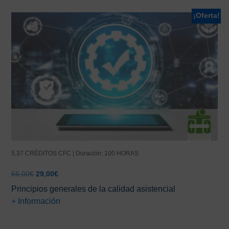
¡Oferta!
5,37 CRÉDITOS CFC | Duración: 100 HORAS
El
El
66,00
€
29,00
€
precio
precio
Principios generales de la calidad asistencial
original
actual
+ Información
era:
es:
66,00€.
29,00€.