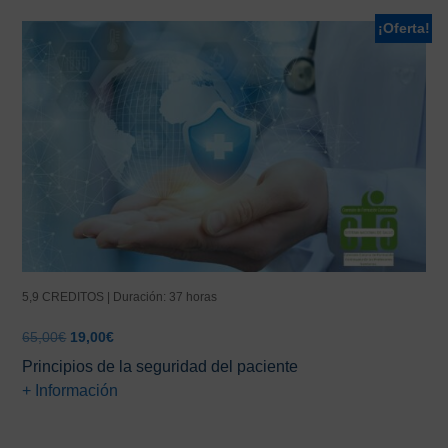
¡Oferta!
5,9 CREDITOS | Duración: 37 horas
El
El
65,00
€
19,00
€
precio
precio
Principios de la seguridad del paciente
original
actual
+ Información
era:
es:
65,00€.
19,00€.