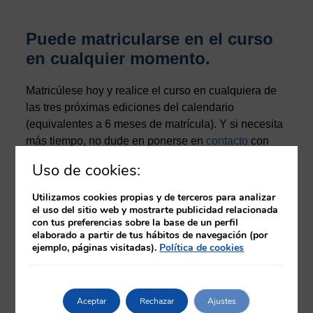
Puede matricularse en el curso
en cualquier momento.
Matricúlese hoy y realice el curso en cualquiera de
las tres próximas ediciones del calendario
(equivalentes a 6 meses de matrícula). Y si necesita
más tiempo, no dude en ponerse en
contacto
con
nosotros.
Uso de cookies:
Una vez finalizado el curso, tras la evaluación como
Utilizamos cookies propias y de terceros para analizar
apto por el tutor, podrá descargar un certificado
el uso del sitio web y mostrarte publicidad relacionada
con tus preferencias sobre la base de un perfil
provisional en el propio aula virtual. Posteriormente,
elaborado a partir de tus hábitos de navegación (por
y una vez finalizada la edición correspondiente, se
ejemplo, páginas visitadas).
Política de cookies
procederá a la emisión del diploma del curso
acreditado por la Comisión de Formación
Continuada de Profesionales Sanitarios. Este
Aceptar
Rechazar
Ajustes
diploma se emitirá en formato electrónico.