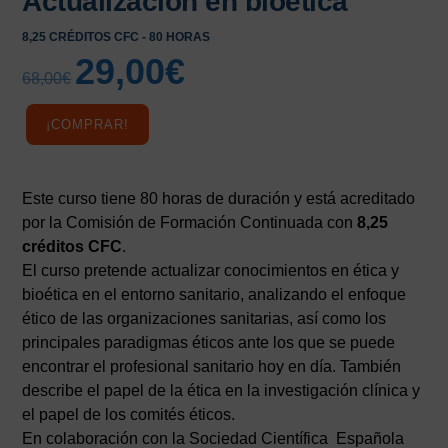
Actualización en bioética
8,25 CRÉDITOS CFC - 80 HORAS
29,00
€
El
El
68,00
€
precio
precio
original
actual
¡COMPRAR!
era:
es:
68,00€.
29,00€.
Este curso tiene 80 horas de duración y está acreditado
por la Comisión de Formación Continuada con
8,25
créditos CFC
.
El curso pretende actualizar conocimientos en ética y
bioética en el entorno sanitario, analizando el enfoque
ético de las organizaciones sanitarias, así como los
principales paradigmas éticos ante los que se puede
encontrar el profesional sanitario hoy en día. También
describe el papel de la ética en la investigación clínica y
el papel de los comités éticos.
En colaboración con la Sociedad Científica Española