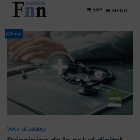
Saltar
Saltar
MENU
0,00
€
al
a
contenido
la
CURSOS
Especializados
principal
barra
FNN
en
lateral
¡Oferta!
cursos
principal
online
Volver al catálogo