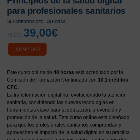
Principios de la salud digital
para profesionales sanitarios
10.1 CREDITOS CFC - 40 HORAS
39,00
€
El
El
78,00
€
precio
precio
original
actual
¡COMPRAR!
era:
es:
78,00€.
39,00€.
Este curso online de
40 horas
está acreditado por la
Comisión de Formación Continuada con
10.1 créditos
CFC.
La transformación digital ha revolucionado la atención
sanitaria, convirtiendo las nuevas tecnologías en
herramientas clave para la educación, prevención y
promoción de la salud. Este curso online está diseñado
para que los profesionales sanitarios comprendan y
aprovechen el impacto de la salud digital en su práctica
diaria, potenciando la comunicación, la educación del