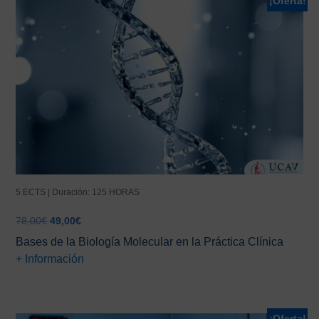
¡Oferta!
5 ECTS | Duración: 125 HORAS
El
El
78,00
€
49,00
€
precio
precio
Bases de la Biología Molecular en la Práctica Clínica
original
actual
+ Información
era:
es:
78,00€.
49,00€.
¡Oferta!