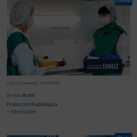
¡Oferta!
6 ECTS | Duración: 150 HORAS
El
El
80,00
€
49,00
€
precio
precio
Protección Radiológica
original
actual
+ Información
era:
es:
80,00€.
49,00€.