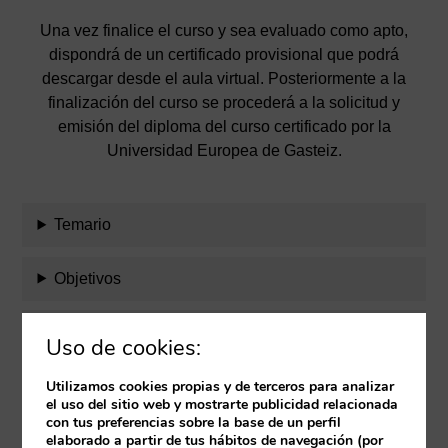
Una vez finalice el curso y sea evaluado como apto,
dispondrá de un certificado provisional que podrá
descargar desde el aula virtual. Posteriormente a la
finalización del curso se procederá a la solicitud y
emisión del diploma del curso certificado por la
Universidad Europea de Gasteiz.
Temario
Objetivos
Evaluación
Uso de cookies:
Equipo docente
Utilizamos cookies propias y de terceros para analizar
el uso del sitio web y mostrarte publicidad relacionada
con tus preferencias sobre la base de un perfil
Requisitos
elaborado a partir de tus hábitos de navegación (por