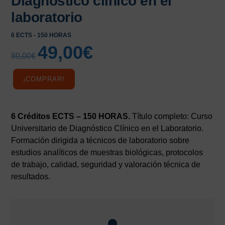
Diagnóstico clínico en el
laboratorio
6 ECTS - 150 HORAS
49,00
€
El
El
80,00
€
precio
precio
original
actual
¡COMPRAR!
era:
es:
80,00€.
49,00€.
6 Créditos ECTS – 150 HORAS.
Título completo: Curso
Universitario de Diagnóstico Clínico en el Laboratorio.
Formación dirigida a técnicos de laboratorio sobre
estudios analíticos de muestras biológicas, protocolos
de trabajo, calidad, seguridad y valoración técnica de
resultados.