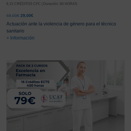
6,15 CRÉDITOS CFC | Duración: 80 HORAS
El
El
68,00
€
29,00
€
precio
precio
Actuación ante la violencia de género para el técnico
original
actual
sanitario
era:
es:
+ Información
68,00€.
29,00€.