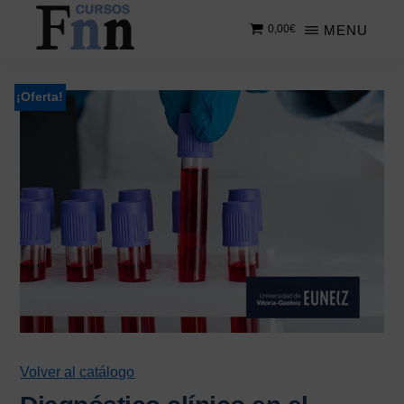
Saltar
Saltar
MENU
0,00
€
al
a
contenido
la
CURSOS
Especializados
principal
barra
FNN
en
lateral
¡Oferta!
cursos
principal
online
Volver al catálogo