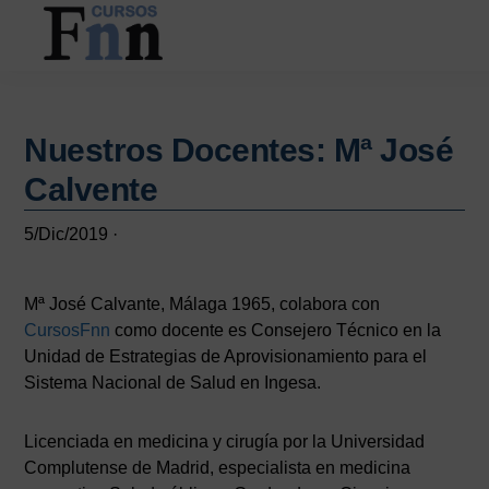
Saltar
Saltar
al
a
contenido
la
CURSOS
Especializados
principal
barra
FNN
en
lateral
cursos
Nuestros Docentes: Mª José
principal
online
Calvente
5/Dic/2019
·
Mª José Calvante, Málaga 1965, colabora con
CursosFnn
como docente es Consejero Técnico en la
Unidad de Estrategias de Aprovisionamiento para el
Sistema Nacional de Salud en Ingesa.
Licenciada en medicina y cirugía por la Universidad
Complutense de Madrid, especialista en medicina