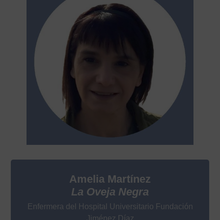
Amelia Martínez
La Oveja Negra
Enfermera del Hospital Universitario Fundación
Jiménez Díaz