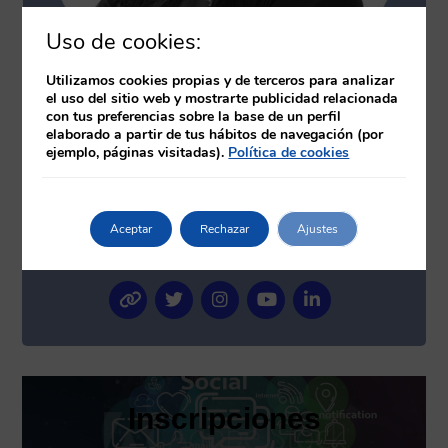
Uso de cookies:
Utilizamos cookies propias y de terceros para analizar
el uso del sitio web y mostrarte publicidad relacionada
con tus preferencias sobre la base de un perfil
elaborado a partir de tus hábitos de navegación (por
ejemplo, páginas visitadas).
Política de cookies
Elena Plaza Moreno
Urgencias y
emergencias
Aceptar
Rechazar
Ajustes
Enfermera, docente y gestora
Inscripciones