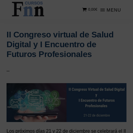
Saltar
Saltar
MENU
0,00
€
al
a
contenido
la
CURSOS
Especializados
principal
barra
FNN
en
lateral
II Congreso virtual de Salud
cursos
principal
Digital y I Encuentro de
online
Futuros Profesionales
Los próximos días 21 y 22 de diciembre se celebrará el II