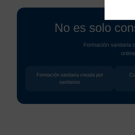
No es solo con
Formación sanitaria 
onlin
Formación sanitaria creada por
Cu
sanitarios