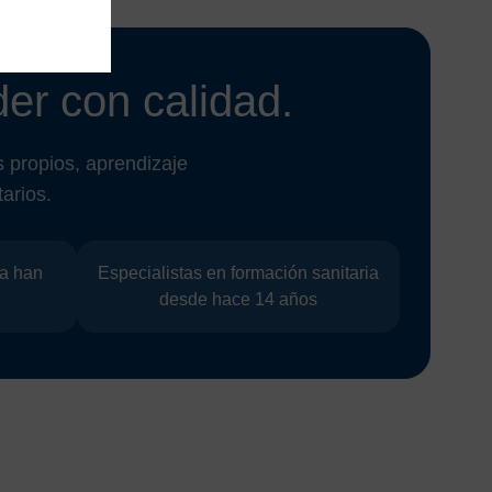
er con calidad.
 propios, aprendizaje
arios.
a han
Especialistas en formación sanitaria
desde hace 14 años