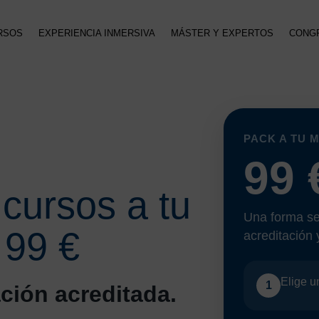
RSOS
EXPERIENCIA INMERSIVA
MÁSTER Y EXPERTOS
CONG
PACK A TU 
99 
cursos a tu
Una forma sen
 99 €
acreditación y
Elige 
1
ción acreditada.