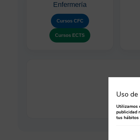
Enfermería
Cursos CFC
Cursos ECTS
Accede al 
Uso de 
Utilizamos 
publicidad 
tus hábitos