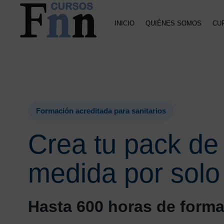
Saltar
Saltar
a
al
INICIO
QUIÉNES SOMOS
CU
la
contenido
navegación
principal
CURSOS
Especializados
principal
FNN
en
cursos
online
Formación acreditada para sanitarios
Crea tu pack de 
medida por solo
Hasta 600 horas de forma