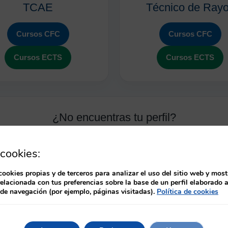
TCAE
Técnico de Ray
Cursos CFC
Cursos CFC
Cursos ECTS
Cursos ECTS
¿No encuentras tu perfil?
catálogo completo y consulta el resto de categorías sanitarias d
cookies:
Ver todas las categorías sanitarias
cookies propias y de terceros para analizar el uso del sitio web y most
relacionada con tus preferencias sobre la base de un perfil elaborado a
 de navegación (por ejemplo, páginas visitadas).
Política de cookies