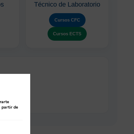
os
Técnico de Laboratorio
Cursos CFC
Cursos ECTS
isponibles.
rarte
 partir de