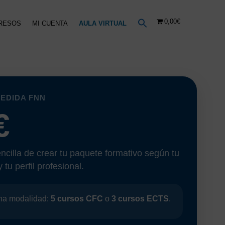
0,00€
RESOS
MI CUENTA
AULA VIRTUAL
MEDIDA FNN
€
cilla de crear tu paquete formativo según tu
 tu perfil profesional.
una modalidad:
5 cursos CFC
o
3 cursos ECTS
.