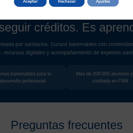
Aceptar
Rechazar
Ajustes
seguir créditos. Es aprend
creada por sanitarios. Cursos baremables con contenidos
e, recursos digitales y acompañamiento de expertos sanit
rsos baremables para tu
Más de 200.000 alumnos y
desarrollo profesional
confiado en FNN
Preguntas frecuentes