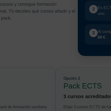
 cursos y consigue formación
En ECT
2
nal. Tú decides qué cursos añadir y el
uno.
 pack.
Al compl
3
99 €
.
Opción 2
Pack ECTS
3 cursos acreditado
pack de formación sanitaria
Elige 3 cursos ECTS de ha