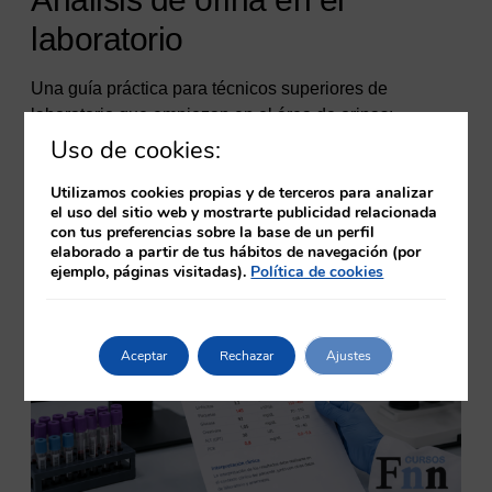
laboratorio
Una guía práctica para técnicos superiores de
laboratorio que empiezan en el área de orinas:…
Uso de cookies:
Análisis
Leer Más
de
Utilizamos cookies propias y de terceros para analizar
orina
el uso del sitio web y mostrarte publicidad relacionada
con tus preferencias sobre la base de un perfil
en
elaborado a partir de tus hábitos de navegación (por
el
ejemplo, páginas visitadas).
Política de cookies
laboratorio
Aceptar
Rechazar
Ajustes