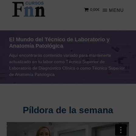
Saltar
MENU
0,00
€
al
contenido
CURSOS
Especializados
principal
FNN
en
cursos
El Mundo del Técnico de Laboratorio y
online
Anatomía Patológica
Aquí encontrarás contenido variado para mantenerte
actualizado en tu labor como Técnico Superior de
Laboratorio de Diagnóstico Clínico o como Técnico Superior
de Anatomía Patológica
Píldora de la semana