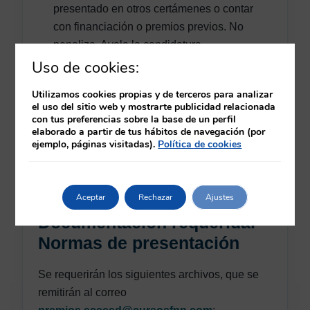
presentado en otros certámenes o contar
con financiación o premios previos. No
penaliza. Avala la candidatura.
Uso de cookies:
Las propuestas tienen que presentarse
siguiendo las Normas de presentación de
Utilizamos cookies propias y de terceros para analizar
el uso del sitio web y mostrarte publicidad relacionada
los Premios, antes del 30 de septiembre de
con tus preferencias sobre la base de un perfil
2026 al correo:
elaborado a partir de tus hábitos de navegación (por
premios.sceesd@cursosfnn.com
ejemplo, páginas visitadas).
Política de cookies
Aceptar
Rechazar
Ajustes
Documentación requerida.
Normas de presentación
Se requerirán los siguientes archivos, que se
remitirán al correo