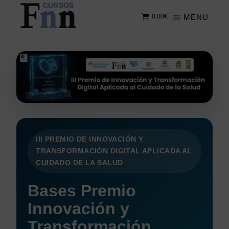
Saltar
MENU
0,00
€
al
contenido
CURSOS
Especializados
principal
FNN
en
cursos
online
III PREMIO DE INNOVACIÓN Y
TRANSFORMACIÓN DIGITAL APLICADA AL
CUIDADO DE LA SALUD
Bases Premio
Innovación y
Transformación