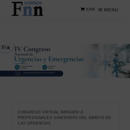
Saltar
MENU
0,00
€
al
contenido
CURSOS
Especializados
principal
FNN
en
cursos
online
CONGRESO VIRTUAL DIRIGIDO A
PROFESIONALES SANITARIOS DEL ÁMBITO DE
LAS URGENCIAS