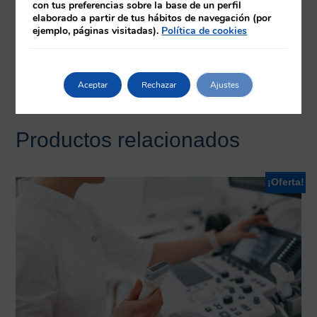
Equipo docente
con tus preferencias sobre la base de un perfil
elaborado a partir de tus hábitos de navegación (por
ejemplo, páginas visitadas).
Política de cookies
Requisitos
Herramientas
Aceptar
Rechazar
Ajustes
Productos relacionados
¡Oferta!