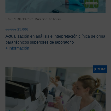
5.6 CRÉDITOS CFC | Duración: 40 horas
El
El
66,00
€
25,00
€
precio
precio
Actualización en análisis e interpretación clínica de orina
original
actual
para técnicos superiores de laboratorio
era:
es:
+ Información
66,00€.
25,00€.
¡Oferta!