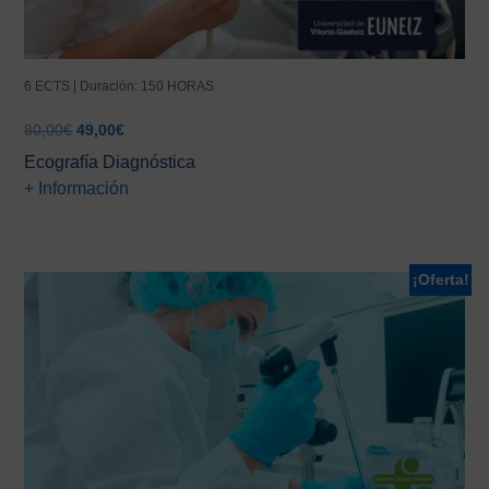
6 ECTS | Duración: 150 HORAS
El
El
80,00
€
49,00
€
precio
precio
Ecografía Diagnóstica
original
actual
+ Información
era:
es:
80,00€.
49,00€.
¡Oferta!