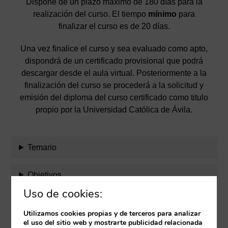
Dispone de un plazo máximo de 180 días para la
realización del curso. El tiempo
mínimo
para
finalizar el curso es de 20 días.
Una vez finalice el curso y sea evaluado como apto,
dispondrá de un certificado provisional que podrá
descargar desde el aula virtual. Posteriormente a la
finalización del curso se procederá a la solicitud y
emisión del diploma del curso certificado como titulo
propio por la Universidad Católica de Ávila.
Temario
Objetivos
Uso de cookies:
Evaluación
Utilizamos cookies propias y de terceros para analizar
el uso del sitio web y mostrarte publicidad relacionada