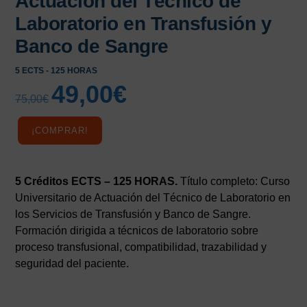
Actuación del Técnico de
Laboratorio en Transfusión y
Banco de Sangre
5 ECTS - 125 HORAS
49,00
€
El
El
75,00
€
precio
precio
original
actual
¡COMPRAR!
era:
es:
75,00€.
49,00€.
5 Créditos ECTS – 125 HORAS.
Título completo: Curso
Universitario de Actuación del Técnico de Laboratorio en
los Servicios de Transfusión y Banco de Sangre.
Formación dirigida a técnicos de laboratorio sobre
proceso transfusional, compatibilidad, trazabilidad y
seguridad del paciente.