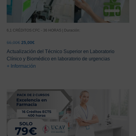
6,1 CRÉDITOS CFC - 36 HORAS | Duración:
El
El
66,00
€
25,00
€
precio
precio
Actualización del Técnico Superior en Laboratorio
original
actual
Clínico y Biomédico en laboratorio de urgencias
era:
es:
+ Información
66,00€.
25,00€.