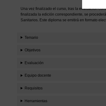
Una vez finalizado el curso, tras la evaluación como
finalizada la edición correspondiente, se procede
Sanitarios. Este diploma se emitirá en formato elec
Temario
Objetivos
Evaluación
Equipo docente
Requisitos
Herramientas