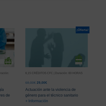
¡Oferta!
ración:
6,15 CRÉDITOS CFC | Duración: 80 HORAS
El
El
68,00
€
29,00
€
precio
precio
gía
Actuación ante la violencia de
original
actual
ores de
género para el técnico sanitario
era:
es:
+ Información
68,00€.
29,00€.