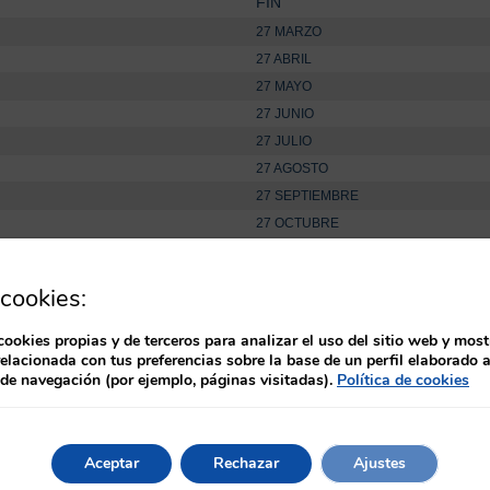
FIN
27 MARZO
27 ABRIL
27 MAYO
27 JUNIO
27 JULIO
27 AGOSTO
27 SEPTIEMBRE
27 OCTUBRE
RE
27 NOVIEMBRE
27 DICIEMBRE
cookies:
RE
27 ENERO
E
27 FEBRERO
cookies propias y de terceros para analizar el uso del sitio web y most
relacionada con tus preferencias sobre la base de un perfil elaborado a
 de navegación (por ejemplo, páginas visitadas).
Política de cookies
 en cualquier momento.
 las tres próximas ediciones del calendario (equivalentes a 6 m
Aceptar
Rechazar
Ajustes