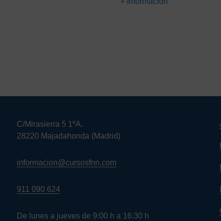
+ Información
C/Mirasierra 5 1ºA.
28220 Majadahonda (Madrid)
informacion@cursosfnn.com
911 090 624
De lunes a jueves de 9:00 h a 16:30 h