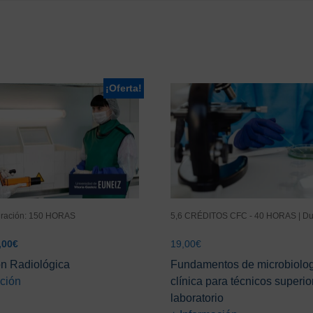
¡Oferta!
uración: 150 HORAS
5,6 CRÉDITOS CFC - 40 HORAS | Du
El
,00
€
19,00
€
ecio
precio
ón Radiológica
Fundamentos de microbiolo
ginal
actual
ación
clínica para técnicos superi
:
es:
laboratorio
,00€.
49,00€.