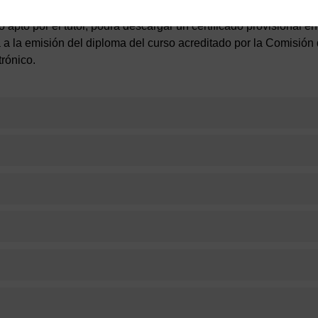
 apto por el tutor, podrá descargar un certificado provisional en
rá a la emisión del diploma del curso acreditado por la Comisi
trónico.