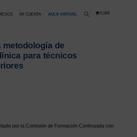
0,00€
RESOS
MI CUENTA
AULA VIRTUAL
a metodología de
línica para técnicos
riores
o
l
€.
editado por la Comisión de Formación Continuada con