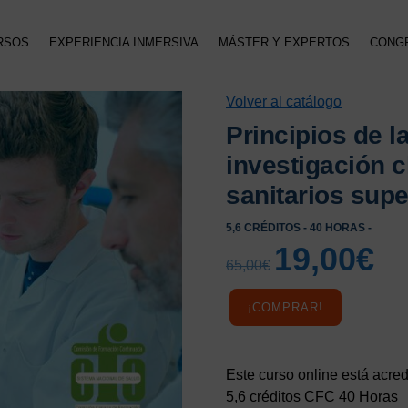
RSOS
EXPERIENCIA INMERSIVA
MÁSTER Y EXPERTOS
CONG
Volver al catálogo
Principios de l
investigación c
sanitarios supe
5,6 CRÉDITOS - 40 HORAS -
19,00
€
El
El
65,00
€
precio
preci
original
actua
¡COMPRAR!
era:
es:
65,00€.
19,00
Este curso online está acr
5,6 créditos CFC 40 Horas