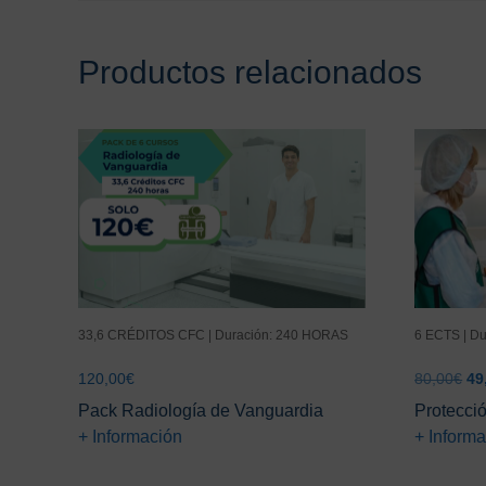
Productos relacionados
33,6 CRÉDITOS CFC | Duración: 240 HORAS
6 ECTS | D
El
120,00
€
80,00
€
49
pr
Pack Radiología de Vanguardia
Protecci
ori
+ Información
+ Inform
era
80