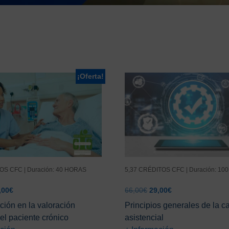
¡Oferta!
OS CFC | Duración: 40 HORAS
5,37 CRÉDITOS CFC | Duración: 1
El
El
El
,00
€
66,00
€
29,00
€
ecio
precio
precio
precio
ción en la valoración
Principios generales de la c
ginal
actual
original
actual
del paciente crónico
asistencial
:
es:
era:
es: