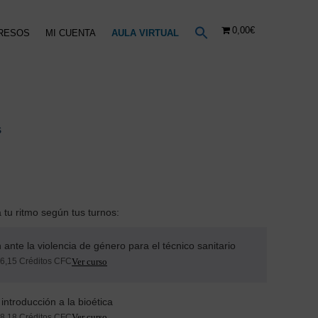
0,00€
RESOS
MI CUENTA
AULA VIRTUAL
0
S
tu ritmo según tus turnos:
 ante la violencia de género para el técnico sanitario
 6,15 Créditos CFC
introducción a la bioética
 8,18 Créditos CFC