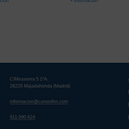
ación
+ Información
,00€.
25,00€.
66,00€.
29,00€.
C/Mirasierra 5 1ºA.
28220 Majadahonda (Madrid)
informacion@cursosfnn.com
911 090 624