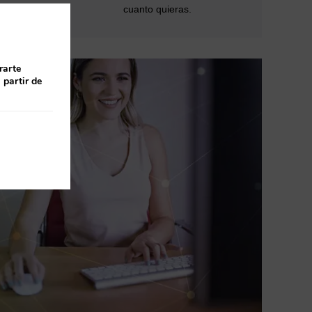
cuanto quieras.
rarte
 partir de