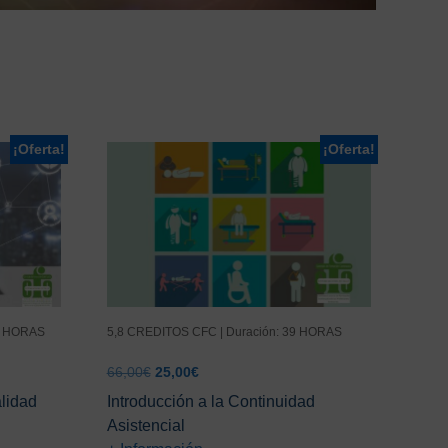
¡Oferta!
¡Oferta!
00 HORAS
5,8 CREDITOS CFC | Duración: 39 HORAS
El
El
66,00
€
25,00
€
precio
precio
alidad
Introducción a la Continuidad
original
actual
Asistencial
era:
es: