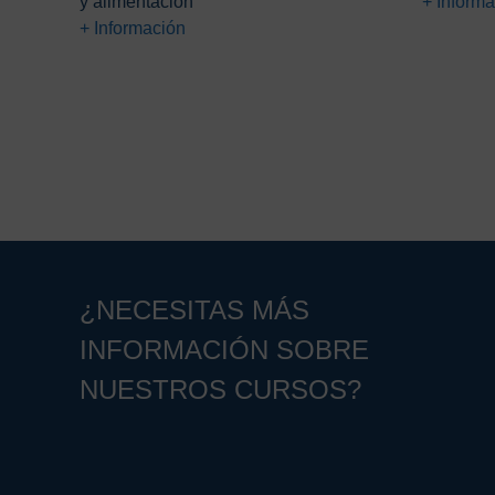
y alimentación
+ Inform
65,00€.
19,00€.
66
+ Información
¿NECESITAS MÁS
INFORMACIÓN SOBRE
NUESTROS CURSOS?