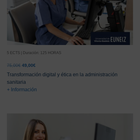
5 ECTS | Duración: 125 HORAS
El
El
75,00
€
49,00
€
precio
precio
Transformación digital y ética en la administración
original
actual
sanitaria
era:
es:
+ Información
75,00€.
49,00€.