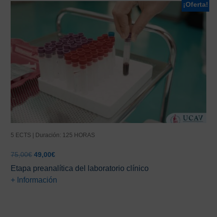
¡Oferta!
5 ECTS | Duración: 125 HORAS
El
El
75,00
€
49,00
€
precio
precio
Etapa preanalítica del laboratorio clínico
original
actual
+ Información
era:
es:
75,00€.
49,00€.