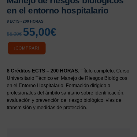
Manejo de riesgos biológicos
en el entorno hospitalario
8 ECTS - 200 HORAS
55,00
€
El
El
85,00
€
precio
precio
original
actual
¡COMPRAR!
era:
es:
85,00€.
55,00€.
8 Créditos ECTS – 200 HORAS.
Título completo: Curso
Universitario Técnico en Manejo de Riesgos Biológicos
en el Entorno Hospitalario. Formación dirigida a
profesionales del ámbito sanitario sobre identificación,
evaluación y prevención del riesgo biológico, vías de
transmisión y medidas de protección.