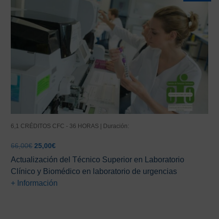
6,1 CRÉDITOS CFC - 36 HORAS | Duración:
El
El
66,00
€
25,00
€
precio
precio
Actualización del Técnico Superior en Laboratorio
original
actual
Clínico y Biomédico en laboratorio de urgencias
era:
es:
+ Información
66,00€.
25,00€.