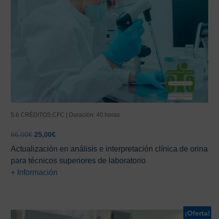
5.6 CRÉDITOS CFC | Duración: 40 horas
El
El
66,00
€
25,00
€
precio
precio
Actualización en análisis e interpretación clínica de orina
original
actual
para técnicos superiores de laboratorio
era:
es:
+ Información
66,00€.
25,00€.
¡Oferta!