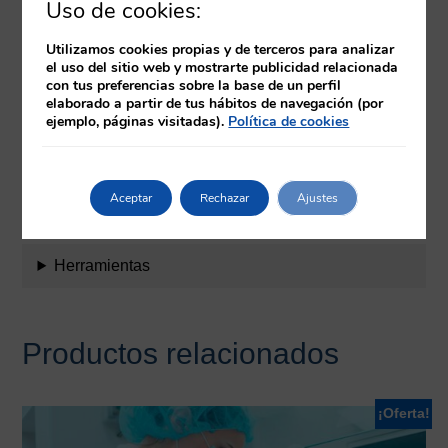
Uso de cookies:
Utilizamos cookies propias y de terceros para analizar
Objetivos
el uso del sitio web y mostrarte publicidad relacionada
con tus preferencias sobre la base de un perfil
elaborado a partir de tus hábitos de navegación (por
Evaluación
ejemplo, páginas visitadas).
Política de cookies
Equipo docente
Aceptar
Rechazar
Ajustes
Requisitos
Herramientas
Productos relacionados
¡Oferta!