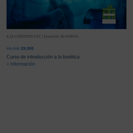
8,18 CRÉDITOS CFC | Duración: 80 HORAS
El
El
68,00
€
29,00
€
precio
precio
Curso de introducción a la bioética
original
actual
+ Información
era:
es:
68,00€.
29,00€.
Barra
lateral