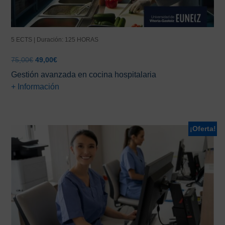
5 ECTS | Duración: 125 HORAS
El
El
75,00
€
49,00
€
precio
precio
Gestión avanzada en cocina hospitalaria
original
actual
+ Información
era:
es:
75,00€.
49,00€.
¡Oferta!