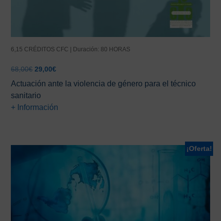
6,15 CRÉDITOS CFC | Duración: 80 HORAS
El
El
68,00
€
29,00
€
precio
precio
Actuación ante la violencia de género para el técnico
original
actual
sanitario
era:
es:
+ Información
68,00€.
29,00€.
¡Oferta!