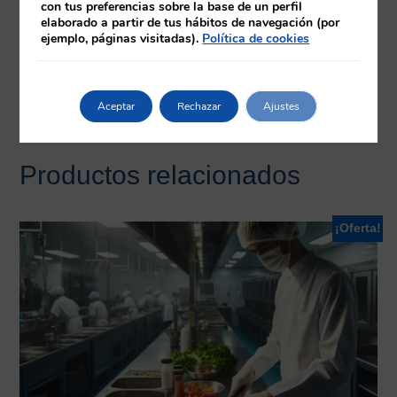
Equipo docente
con tus preferencias sobre la base de un perfil
elaborado a partir de tus hábitos de navegación (por
ejemplo, páginas visitadas).
Política de cookies
Requisitos
Herramientas
Aceptar
Rechazar
Ajustes
Productos relacionados
¡Oferta!