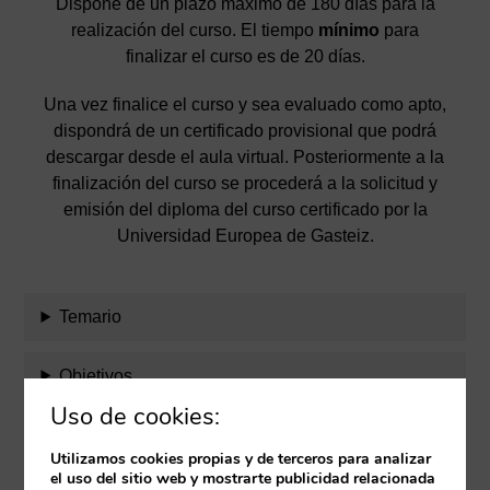
Dispone de un plazo máximo de 180 días para la
realización del curso. El tiempo
mínimo
para
finalizar el curso es de 20 días.
Una vez finalice el curso y sea evaluado como apto,
dispondrá de un certificado provisional que podrá
descargar desde el aula virtual. Posteriormente a la
finalización del curso se procederá a la solicitud y
emisión del diploma del curso certificado por la
Universidad Europea de Gasteiz.
Temario
Objetivos
Uso de cookies:
Evaluación
Utilizamos cookies propias y de terceros para analizar
el uso del sitio web y mostrarte publicidad relacionada