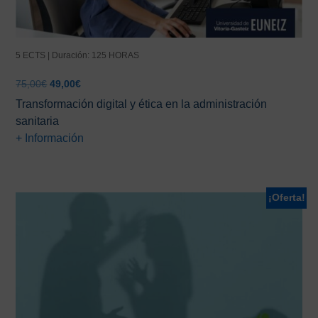
5 ECTS | Duración: 125 HORAS
El
El
75,00
€
49,00
€
precio
precio
Transformación digital y ética en la administración
original
actual
sanitaria
era:
es:
+ Información
75,00€.
49,00€.
¡Oferta!