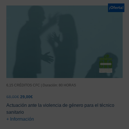
¡Oferta!
6,15 CRÉDITOS CFC | Duración: 80 HORAS
El
El
68,00
€
29,00
€
precio
precio
Actuación ante la violencia de género para el técnico
original
actual
sanitario
era:
es:
+ Información
68,00€.
29,00€.