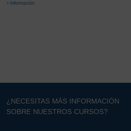
+ Información
65,00€.
19,00€.
Barra
lateral
principal
¿NECESITAS MÁS INFORMACIÓN
SOBRE NUESTROS CURSOS?