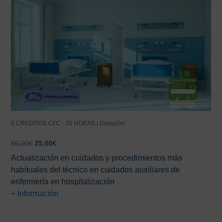
6 CRÉDITOS CFC - 35 HORAS | Duración:
El
El
66,00
€
25,00
€
precio
precio
Actualización en cuidados y procedimientos más
original
actual
habituales del técnico en cuidados auxiliares de
era:
es:
enfermería en hospitalización
66,00€.
25,00€.
+ Información