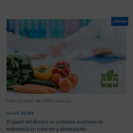
¡Oferta!
5.30 CRÉDITOS - 38 HORAS | Duración:
El
El
65,00
€
19,00
€
precio
precio
El papel del técnico en cuidados auxiliares de
original
actual
enfermería en nutrición y alimentación
era:
es: