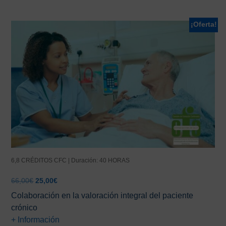
¡Oferta!
6,8 CRÉDITOS CFC | Duración: 40 HORAS
El
El
66,00
€
25,00
€
precio
precio
Colaboración en la valoración integral del paciente
original
actual
crónico
era:
es:
+ Información
66,00€.
25,00€.