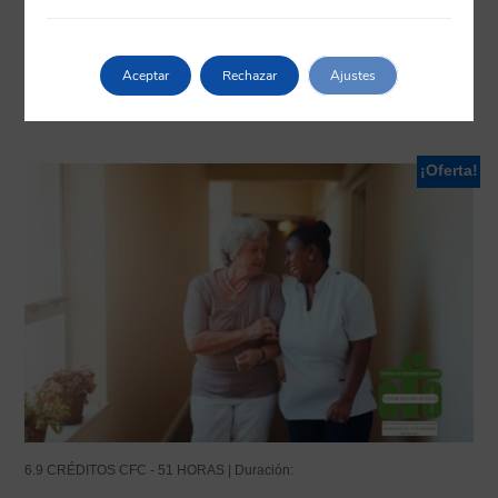
Aceptar
Rechazar
Ajustes
Productos relacionados
¡Oferta!
6.9 CRÉDITOS CFC - 51 HORAS | Duración: