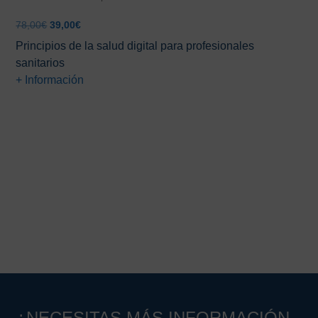
El
El
78,00
€
39,00
€
precio
precio
Principios de la salud digital para profesionales
original
actual
sanitarios
era:
es:
+ Información
78,00€.
39,00€.
Barra
lateral
principal
¿NECESITAS MÁS INFORMACIÓN