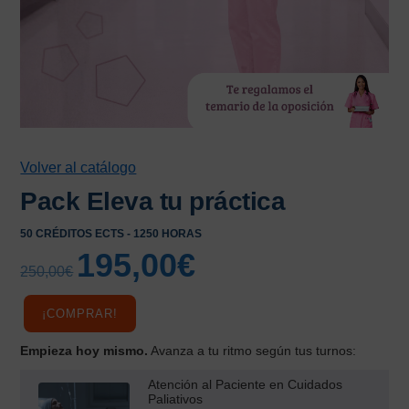
Volver al catálogo
Pack Eleva tu práctica
50 CRÉDITOS ECTS - 1250 HORAS
195,00
€
El
El
250,00
€
precio
precio
original
actual
¡COMPRAR!
era:
es:
250,00€.
195,00€.
Empieza hoy mismo.
Avanza a tu ritmo según tus turnos:
Atención al Paciente en Cuidados
Paliativos