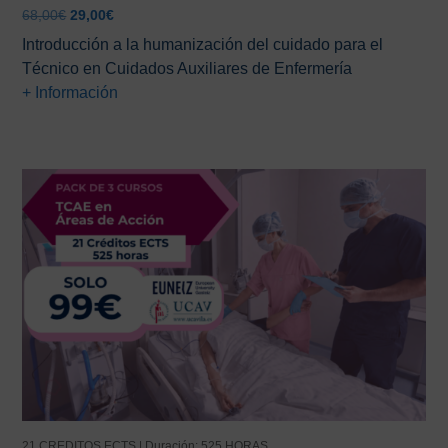
El
El
68,00
€
29,00
€
precio
precio
Introducción a la humanización del cuidado para el
original
actual
Técnico en Cuidados Auxiliares de Enfermería
era:
es:
+ Información
68,00€.
29,00€.
21 CREDITOS ECTS | Duración: 525 HORAS