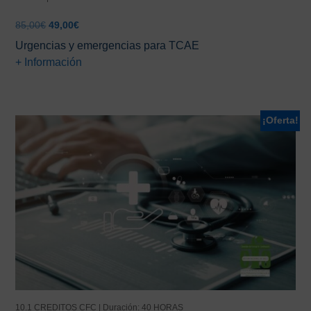
El
El
85,00
€
49,00
€
precio
precio
Urgencias y emergencias para TCAE
original
actual
+ Información
era:
es:
85,00€.
49,00€.
¡Oferta!
10.1 CREDITOS CFC | Duración: 40 HORAS