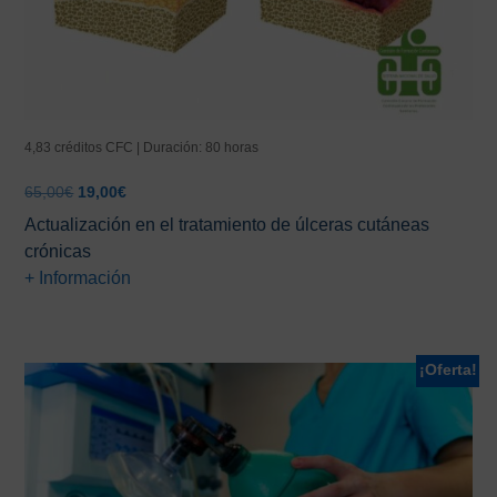
4,83 créditos CFC | Duración: 80 horas
El
El
65,00
€
19,00
€
precio
precio
Actualización en el tratamiento de úlceras cutáneas
original
actual
crónicas
era:
es:
+ Información
65,00€.
19,00€.
¡Oferta!