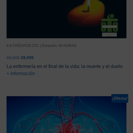
6.6 CRÉDITOS CFC | Duración: 40 HORAS
El
El
68,00
€
29,00
€
precio
precio
La enfermería en el final de la vida: la muerte y el duelo
original
actual
+ Información
era:
es:
68,00€.
29,00€.
¡Oferta!