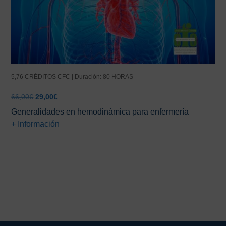
5,76 CRÉDITOS CFC | Duración: 80 HORAS
El
El
66,00
€
29,00
€
precio
precio
Generalidades en hemodinámica para enfermería
original
actual
+ Información
era:
es:
66,00€.
29,00€.