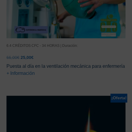
6.4 CRÉDITOS CFC - 34 HORAS | Duración:
El
El
66,00
€
25,00
€
precio
precio
Puesta al día en la ventilación mecánica para enfermería
original
actual
+ Información
era:
es:
66,00€.
25,00€.
¡Oferta!