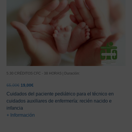
5.30 CRÉDITOS CFC - 38 HORAS | Duración:
El
El
65,00
€
19,00
€
precio
precio
Cuidados del paciente pediátrico para el técnico en
original
actual
cuidados auxiliares de enfermería: recién nacido e
era:
es:
infancia
65,00€.
19,00€.
+ Información