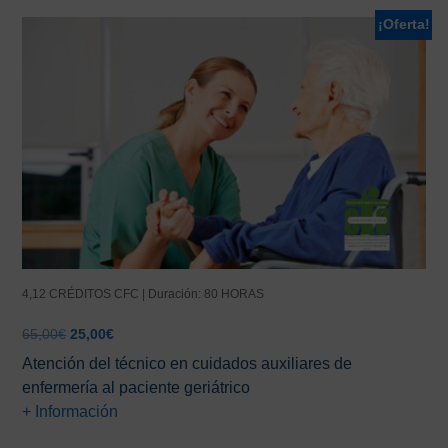
¡Oferta!
4,12 CRÉDITOS CFC | Duración: 80 HORAS
El
El
65,00
€
25,00
€
precio
precio
Atención del técnico en cuidados auxiliares de
original
actual
enfermería al paciente geriátrico
era:
es:
+ Información
65,00€.
25,00€.