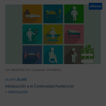
¡Oferta!
5,8 CREDITOS CFC | Duración: 39 HORAS
El
El
66,00
€
25,00
€
precio
precio
Introducción a la Continuidad Asistencial
original
actual
+ Información
era:
es:
66,00€.
25,00€.