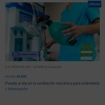
¡Oferta!
6.4 CRÉDITOS CFC - 34 HORAS | Duración:
El
El
66,00
€
25,00
€
precio
precio
Puesta al día en la ventilación mecánica para enfermería
original
actual
+ Información
era:
es:
66,00€.
25,00€.