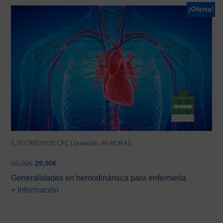
¡Oferta!
5,76 CRÉDITOS CFC | Duración: 80 HORAS
El
El
66,00
€
29,00
€
precio
precio
Generalidades en hemodinámica para enfermería
original
actual
+ Información
era:
es:
66,00€.
29,00€.