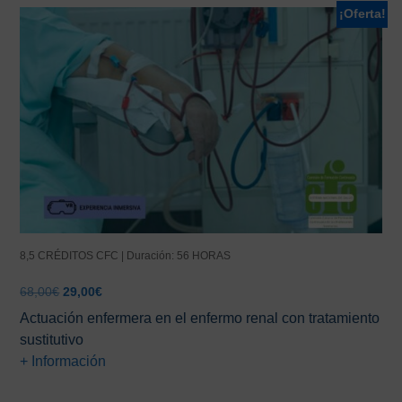
¡Oferta!
8,5 CRÉDITOS CFC | Duración: 56 HORAS
El
El
68,00
€
29,00
€
precio
precio
Actuación enfermera en el enfermo renal con tratamiento
original
actual
sustitutivo
era:
es:
+ Información
68,00€.
29,00€.