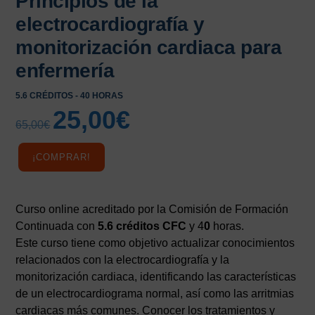
Principios de la
electrocardiografía y
monitorización cardiaca para
enfermería
5.6 CRÉDITOS - 40 HORAS
25,00
€
El
El
65,00
€
precio
precio
original
actual
¡COMPRAR!
era:
es:
65,00€.
25,00€.
Curso online acreditado por la Comisión de Formación
Continuada con
5.6 créditos CFC
y 4
0
horas.
Este curso tiene como objetivo actualizar conocimientos
relacionados con la electrocardiografía y la
monitorización cardiaca, identificando las características
de un electrocardiograma normal, así como las arritmias
cardiacas más comunes. Conocer los tratamientos y