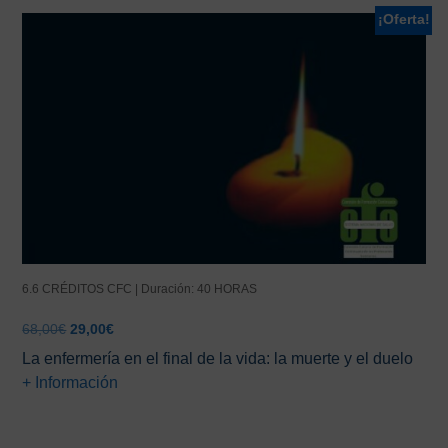
¡Oferta!
6.6 CRÉDITOS CFC | Duración: 40 HORAS
El
El
68,00
€
29,00
€
precio
precio
La enfermería en el final de la vida: la muerte y el duelo
original
actual
+ Información
era:
es:
68,00€.
29,00€.