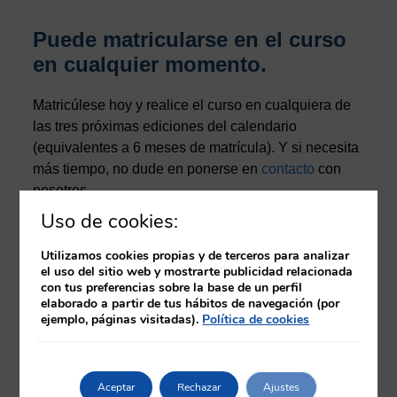
Puede matricularse en el curso
en cualquier momento.
Matricúlese hoy y realice el curso en cualquiera de
las tres próximas ediciones del calendario
(equivalentes a 6 meses de matrícula). Y si necesita
más tiempo, no dude en ponerse en
contacto
con
nosotros.
Uso de cookies:
Una vez finalizado el curso, tras la evaluación como
apto por el tutor, podrá descargar un certificado
Utilizamos cookies propias y de terceros para analizar
el uso del sitio web y mostrarte publicidad relacionada
provisional en el propio aula virtual. Posteriormente,
con tus preferencias sobre la base de un perfil
y una vez finalizada la edición correspondiente, se
elaborado a partir de tus hábitos de navegación (por
procederá a la emisión del diploma del curso
ejemplo, páginas visitadas).
Política de cookies
acreditado por la Comisión de Formación
Continuada de Profesionales Sanitarios. Este
diploma se emitirá en formato electrónico.
Aceptar
Rechazar
Ajustes