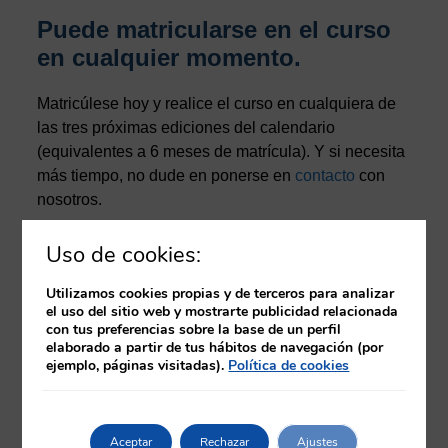
Puede matricularse en el curso
en cualquier momento.
Matricúlese hoy y realice el curso en cualquiera de
las tres próximas ediciones del calendario
(equivalentes a 6 meses de matrícula). Y si necesita
más tiempo, no dude en ponerse en
contacto
con
nosotros.
Una vez finalizado el curso, tras la evaluación como
Uso de cookies:
apto por el tutor, podrá descargar un certificado
provisional en el propio aula virtual. Posteriormente,
Utilizamos cookies propias y de terceros para analizar
el uso del sitio web y mostrarte publicidad relacionada
y una vez finalizada la edición correspondiente, se
con tus preferencias sobre la base de un perfil
procederá a la emisión del diploma del curso
elaborado a partir de tus hábitos de navegación (por
acreditado por la Comisión de Formación
ejemplo, páginas visitadas).
Política de cookies
Continuada de Profesionales Sanitarios. Este
diploma se emitirá en formato electrónico.
Aceptar
Rechazar
Ajustes