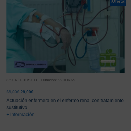
¡Oferta!
8,5 CRÉDITOS CFC | Duración: 56 HORAS
El
El
68,00
€
29,00
€
precio
precio
Actuación enfermera en el enfermo renal con tratamiento
original
actual
sustitutivo
era:
es:
+ Información
68,00€.
29,00€.