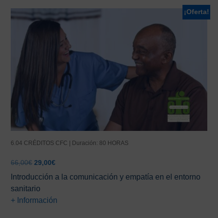
¡Oferta!
6.04 CRÉDITOS CFC | Duración: 80 HORAS
El
El
66,00
€
29,00
€
precio
precio
Introducción a la comunicación y empatía en el entorno
original
actual
sanitario
era:
es:
+ Información
66,00€.
29,00€.