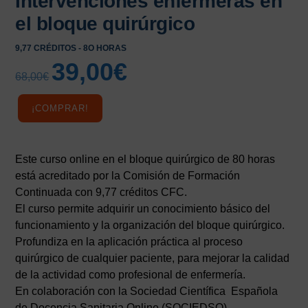
Intervenciones enfermeras en
el bloque quirúrgico
9,77 CRÉDITOS - 8O HORAS
39,00
€
El
El
68,00
€
precio
precio
original
actual
¡COMPRAR!
era:
es:
68,00€.
39,00€.
Este curso online en el bloque quirúrgico de 80 horas
está acreditado por la Comisión de Formación
Continuada con 9,77 créditos CFC.
El curso permite adquirir un conocimiento básico del
funcionamiento y la organización del bloque quirúrgico.
Profundiza en la aplicación práctica al proceso
quirúrgico de cualquier paciente, para mejorar la calidad
de la actividad como profesional de enfermería.
En colaboración con la Sociedad Científica Española
de Docencia Sanitaria Online (SOCIEDSO)