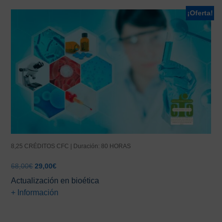
¡Oferta!
8,25 CRÉDITOS CFC | Duración: 80 HORAS
El
El
68,00
€
29,00
€
precio
precio
Actualización en bioética
original
actual
+ Información
era:
es:
68,00€.
29,00€.