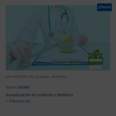
¡Oferta!
6,9 CRÉDITOS CFC | Duración: 48 HORAS
El
El
68,00
€
29,00
€
precio
precio
Actualización en nutrición y dietética
original
actual
+ Información
era:
es:
68,00€.
29,00€.