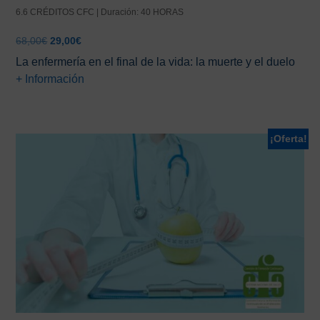
6.6 CRÉDITOS CFC | Duración: 40 HORAS
El
El
68,00
€
29,00
€
precio
precio
La enfermería en el final de la vida: la muerte y el duelo
original
actual
+ Información
era:
es:
68,00€.
29,00€.
¡Oferta!