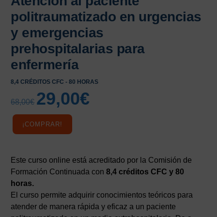
Atención al paciente
politraumatizado en urgencias
y emergencias
prehospitalarias para
enfermería
8,4 CRÉDITOS CFC - 80 HORAS
29,00
€
El
El
68,00
€
precio
precio
original
actual
¡COMPRAR!
era:
es:
68,00€.
29,00€.
Este curso online está acreditado por la Comisión de
Formación Continuada con
8,4 créditos CFC y 80
horas.
El curso permite adquirir conocimientos teóricos para
atender de manera rápida y eficaz a un paciente