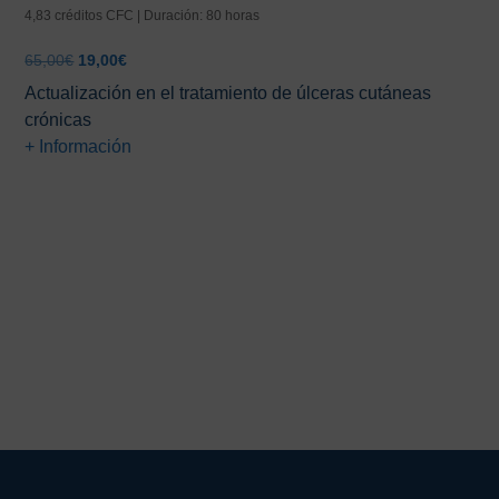
4,83 créditos CFC | Duración: 80 horas
El
El
65,00
€
19,00
€
precio
precio
Actualización en el tratamiento de úlceras cutáneas
original
actual
crónicas
era:
es:
+ Información
65,00€.
19,00€.
Barra
lateral
principal