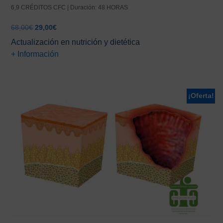
6,9 CRÉDITOS CFC | Duración: 48 HORAS
El
El
68,00
€
29,00
€
precio
precio
Actualización en nutrición y dietética
original
actual
+ Información
era:
es:
68,00€.
29,00€.
¡Oferta!