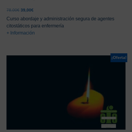
El
El
78,00
€
39,00
€
precio
precio
Curso abordaje y administración segura de agentes
original
actual
citostáticos para enfermería
era:
es:
+ Información
78,00€.
39,00€.
¡Oferta!