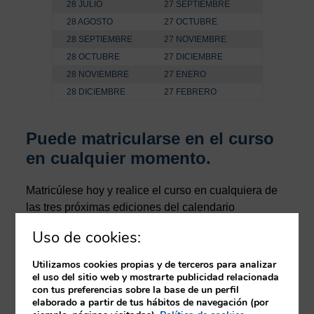
28 JULIO
27 SEPTIEMBRE
28 AGOSTO
27 OCTUBRE
28 SEPTIEMBRE
27 NOVIEMBRE
28 OCTUBRE
27 DICIEMBRE
28 NOVIEMBRE
27 ENERO
28 DICIEMBRE
27 FEBRERO
Puede matricularse en el curso
en cualquier momento.
Matricúlese hoy y realice el curso en cualquiera de
las tres próximas ediciones del calendario
(equivalentes a 6 meses de matrícula). Y si necesita
Uso de cookies:
más tiempo, no dude en ponerse en
contacto
con
nosotros.
Utilizamos cookies propias y de terceros para analizar
el uso del sitio web y mostrarte publicidad relacionada
Una vez finalizado el curso, tras la evaluación como
con tus preferencias sobre la base de un perfil
elaborado a partir de tus hábitos de navegación (por
apto por el tutor, podrá descargar un certificado