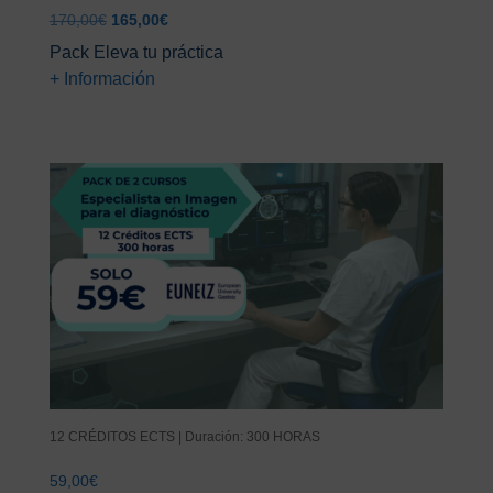
El
El
170,00
€
165,00
€
precio
precio
Pack Eleva tu práctica
original
actual
+ Información
era:
es:
170,00€.
165,00€.
12 CRÉDITOS ECTS | Duración: 300 HORAS
59,00
€