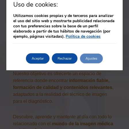
los procedimientos más utilizados en los servicios
Uso de cookies:
de diagnóstico por imagen.
Utilizamos cookies propias y de terceros para analizar
el uso del sitio web y mostrarte publicidad relacionada
Este apartado está dirigido tanto a
estudiantes de
con tus preferencias sobre la base de un perfil
Imagen para el Diagnóstico y Medicina Nuclear
elaborado a partir de tus hábitos de navegación (por
ejemplo, páginas visitadas).
Política de cookies
como a profesionales en activo que desean
actualizar sus competencias
, ampliar su
formación o avanzar en su carrera dentro del
entorno sanitario.
Aceptar
Rechazar
Ajustes
Nuestro objetivo es ofrecerte un espacio de
referencia donde encontrar
información fiable,
formación de calidad y contenidos relevantes
,
adaptados a la realidad del técnico de imagen
para el diagnóstico.
Descubre, aprende y mantente al día con todo lo
relacionado con el
mundo de la imagen médica