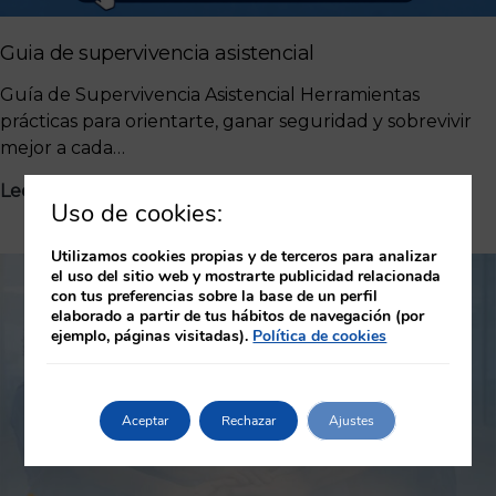
Guia de supervivencia asistencial
Guía de Supervivencia Asistencial Herramientas
prácticas para orientarte, ganar seguridad y sobrevivir
mejor a cada…
Guia
Leer Más
Uso de cookies:
de
supervivencia
Utilizamos cookies propias y de terceros para analizar
asistencial
el uso del sitio web y mostrarte publicidad relacionada
con tus preferencias sobre la base de un perfil
elaborado a partir de tus hábitos de navegación (por
ejemplo, páginas visitadas).
Política de cookies
Aceptar
Rechazar
Ajustes