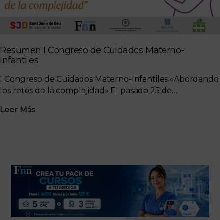
encuentro
que
impulsa
el
Resumen I Congreso de Cuidados Materno-
futuro
Infantiles
de
I Congreso de Cuidados Materno-Infantiles «Abordando
los
los retos de la complejidad» El pasado 25 de…
cuidados
Resumen
Leer Más
I
Congreso
de
Cuidados
Materno-
Infantiles