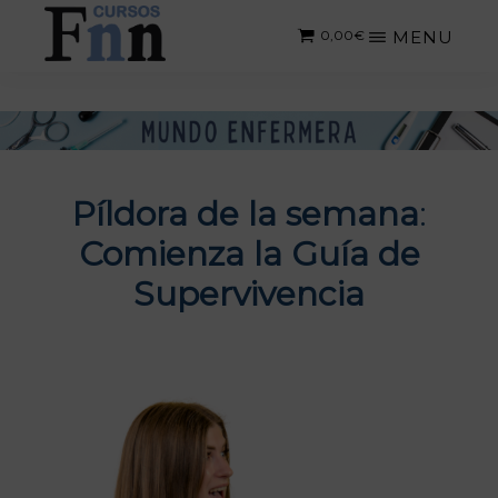
Saltar
MENU
0,00
€
al
contenido
CURSOS
Especializados
principal
FNN
en
cursos
online
Píldora de la semana
:
Comienza la Guía de
Supervivencia