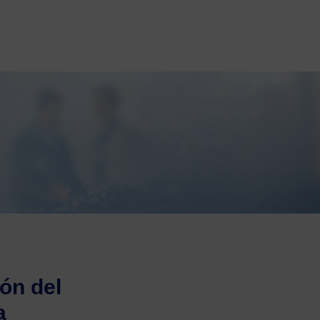
ión del
a