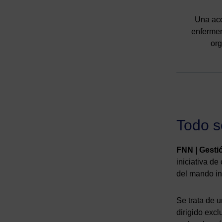
Una acc
enfermerí
org
Todo so
FNN | Gesti
iniciativa de
del mando in
Se trata de 
dirigido exc