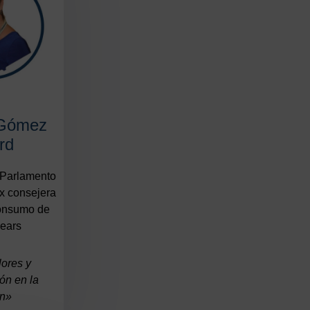
 Gómez
rd
Parlamento
Ex consejera
onsumo de
lears
lores y
ón en la
ón»