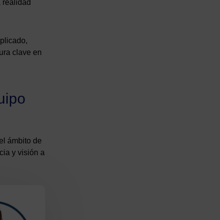
a realidad
plicado,
ura clave en
uipo
 el ámbito de
cia y visión a