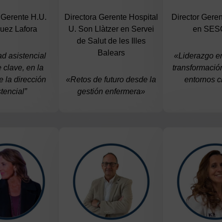
 Gerente H.U.
Directora Gerente Hospital
Director Ger
uez Lafora
U. Son Llàtzer en Servei
en SE
de Salut de les Illes
Balears
ad asistencial
«Liderazgo e
 clave, en la
transformación
e la dirección
«Retos de futuro desde la
entornos c
tencial”
gestión enfermera»