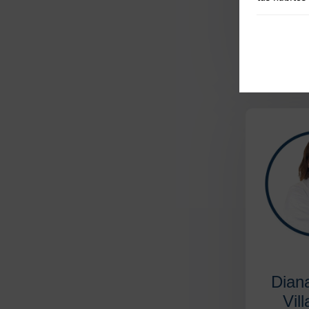
(
«La profes
la gesti
Dian
Vil