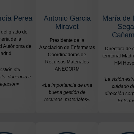
rcía Perea
Antonio Garcia
María de 
Miravet
Sega
 del grado de
Cañam
ería de la
Presidente de la
ad Autónoma de
Asociación de Enfermeras
Directora de 
adrid
Coordinadoras de
territorial Mad
Recursos Materiales
HM Hospi
ANECORM
estión del
to, docencia e
“La visión est
tigación»
«
La importancia de una
cuidado d
buena gestión de
dirección cor
recursos materiales
«
Enferme