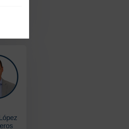
Català
el cuidado
rogestión»
 López
teros