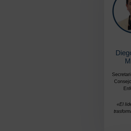
Dieg
Mu
Secretari
Consejo
Enf
«El li
trasfor