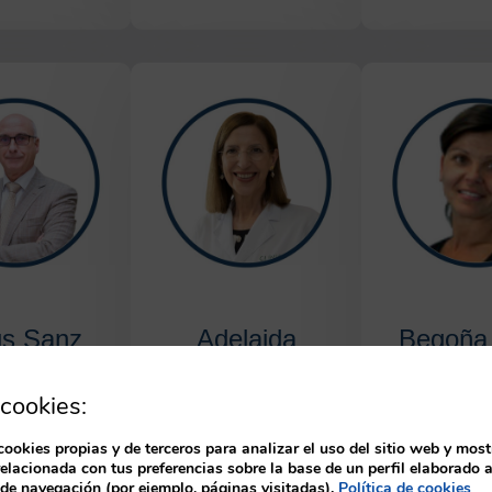
us Sanz
Adelaida
Begoña 
lorejo
Zabalegui Yárnoz
Cañ
cookies:
ente de la
Subdirectora de
Generalitat d
n Nacional de
enfermería del Hospital
Directora 
cookies propias y de terceros para analizar el uso del sitio web y most
relacionada con tus preferencias sobre la base de un perfil elaborado a
 de Enfermería
Clínic Barcelona
Infermeres d
 de navegación (por ejemplo, páginas visitadas).
Política de cookies