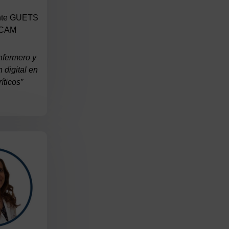
ente GUETS
SCAM
nfermero y
 digital en
ríticos”