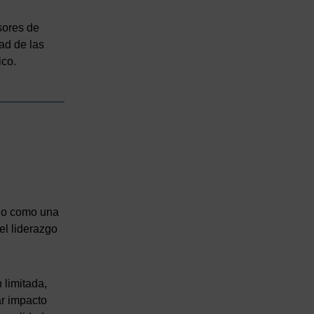
sores de
dad de las
ico.
do como una
el liderazgo
 limitada,
ar impacto