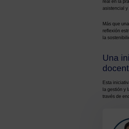
real en la pr
asistencial y
Más que una 
reflexión es
la sostenibil
Una in
docen
Esta iniciati
la gestión y 
través de en