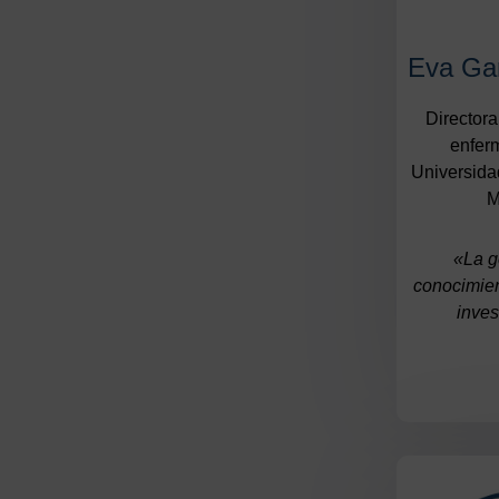
Eva Ga
Directora
enferm
Universid
M
«La g
conocimien
inves