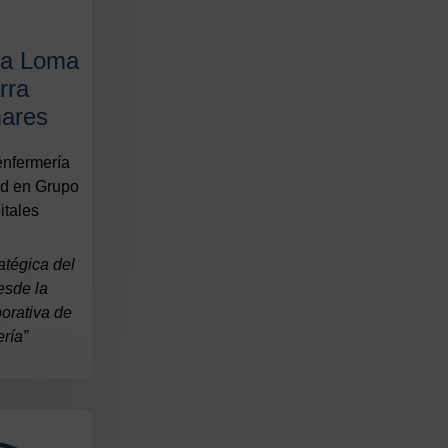
la Loma
rra
ares
enfermería
rid en Grupo
tales
ratégica del
esde la
porativa de
ría”