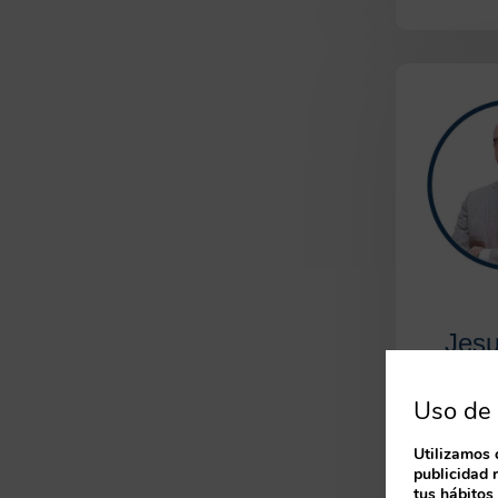
Jes
Vil
Uso de 
Presid
Asociació
Utilizamos 
publicidad 
Directivos
tus hábitos