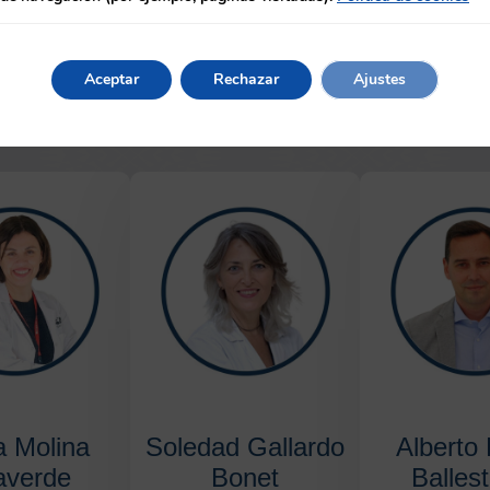
ANDE)
Sanitari 
«Gestión del Talento
ionalización de
enfermero»
«La gestión d
Aceptar
Rechazar
Ajustes
ón enfermera»
desde la mac
a Molina
Soledad Gallardo
Alberto
laverde
Bonet
Balles