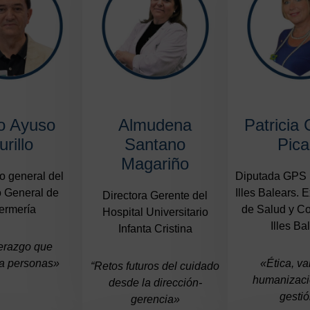
o Ayuso
Almudena
Patricia
rillo
Santano
Pica
Magariño
o general del
Diputada GPS 
 General de
Illes Balears. 
Directora Gerente del
ermería
de Salud y C
Hospital Universitario
Illes Ba
Infanta Cristina
derazgo que
ma personas»
«Ética, va
“Retos futuros del cuidado
humanizaci
desde la dirección-
gesti
gerencia»