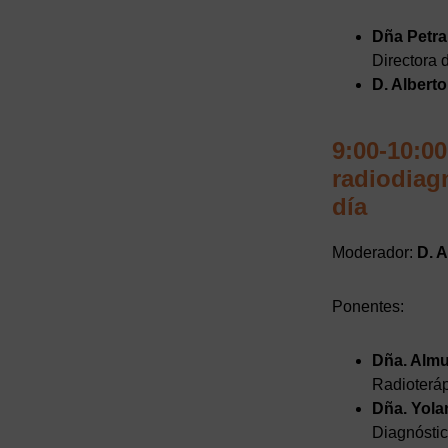
Dña Petra
Directora
D. Albert
9:00-10:0
radiodiagn
día
Moderador:
D. 
Ponentes:
Dña. Almu
Radioteráp
Dña. Yola
Diagnóstic