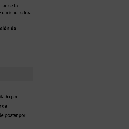
utar de la
 y enriquecedora.
isión de
itado por
s de
de póster por