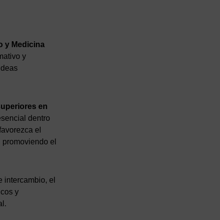
o y Medicina
mativo y
 ideas
 superiores en
esencial dentro
favorezca el
, promoviendo el
 intercambio, el
icos y
l.