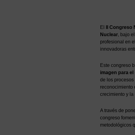
El
II Congreso 
Nuclear
, bajo e
profesional en e
innovadoras entr
Este congreso 
imagen para el
de los procesos 
reconocimiento d
crecimiento y la
A través de pone
congreso fomenta
metodológicos qu