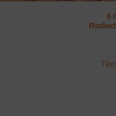
II
Radiod
Técn