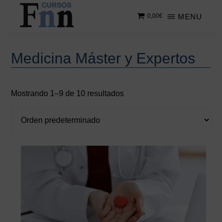
Saltar
MENU
0,00
€
al
contenido
CURSOS
Especializados
principal
FNN
en
Medicina Máster y Expertos
cursos
online
Mostrando 1–9 de 10 resultados