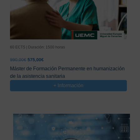
60 ECTS | Duración: 1500 horas
El
El
990,00
€
575,00
€
precio
precio
Máster de Formación Permanente en humanización
original
actual
de la asistencia sanitaria
era:
es:
990,00€.
575,00€.
+ Información