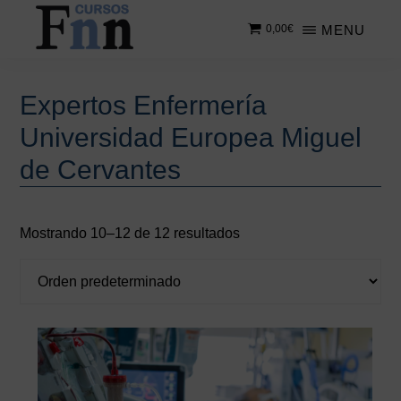
Saltar
MENU
0,00
€
al
contenido
CURSOS
Especializados
principal
FNN
en
Expertos Enfermería
cursos
Universidad Europea Miguel
online
de Cervantes
Mostrando 10–12 de 12 resultados