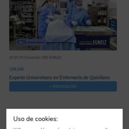
20 ECTS | Duración: 500 HORAS
199,00
€
Experto Universitario en Enfermería de Quirófano
+ Información
Uso de cookies: