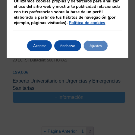
Utilizamos cookies propias y de terceros para analizar
el uso del sitio web y mostrarte publicidad relacionada
con tus preferencias sobre la base de un perfil
elaborado a partir de tus hábitos de navegación (por
ejemplo, páginas visitadas).
Política de cookies
Aceptar
Rechazar
Ajustes
20 ECTS | Duración: 500 HORAS
199,00
€
Experto Universitario en Urgencias y Emergencias
Sanitarias
+ Información
« Página Anterior
1
2